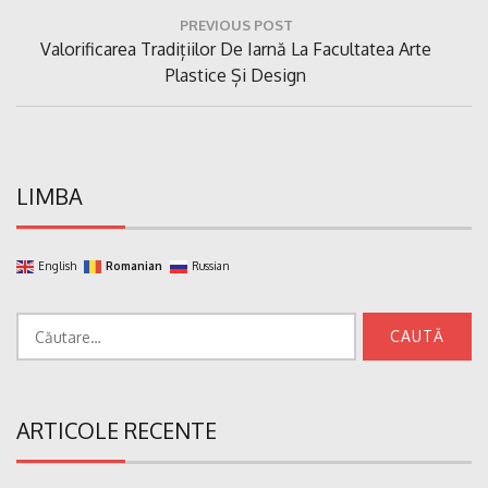
Navigare
PREVIOUS POST
în
Previous
Valorificarea Tradițiilor De Iarnă La Facultatea Arte
articole
Post:
Plastice Și Design
LIMBA
English
Romanian
Russian
Caută
după:
ARTICOLE RECENTE