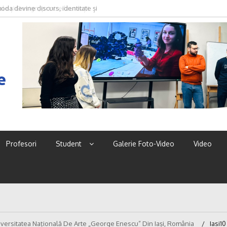
oda devine discurs, identitate și
e
Profesori
Student
Galerie Foto-Video
Video
niversitatea Națională De Arte „George Enescu” Din Iași, România
Iasi10