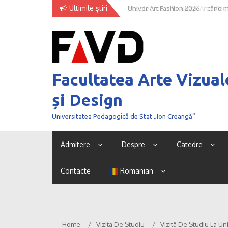
Skip
Ultimile știri
Univer Art Fashion 2026 – când m
to
curaj de a fi văzut
content
Facultatea Arte Vizual
și Design
Universitatea Pedagogică de Stat „Ion Creangă”
Admitere
Despre
Catedre
Contacte
Romanian
Home
Vizita De Studiu
Vizită De Studiu La U