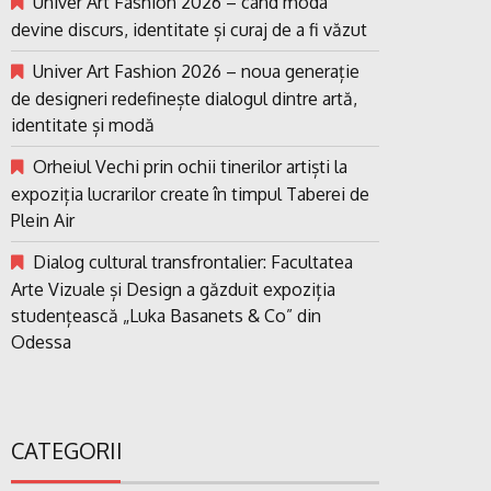
Univer Art Fashion 2026 – când moda
devine discurs, identitate și curaj de a fi văzut
Univer Art Fashion 2026 – noua generație
de designeri redefinește dialogul dintre artă,
identitate și modă
Orheiul Vechi prin ochii tinerilor artiști la
expoziția lucrarilor create în timpul Taberei de
Plein Air
Dialog cultural transfrontalier: Facultatea
Arte Vizuale și Design a găzduit expoziția
studențească „Luka Basanets & Co” din
Odessa
CATEGORII