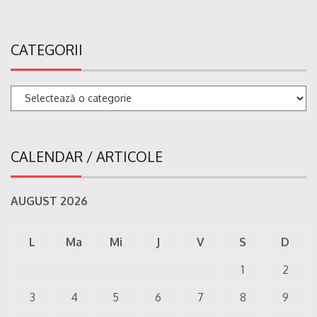
CATEGORII
Categorii
CALENDAR / ARTICOLE
AUGUST 2026
L
Ma
Mi
J
V
S
D
1
2
3
4
5
6
7
8
9