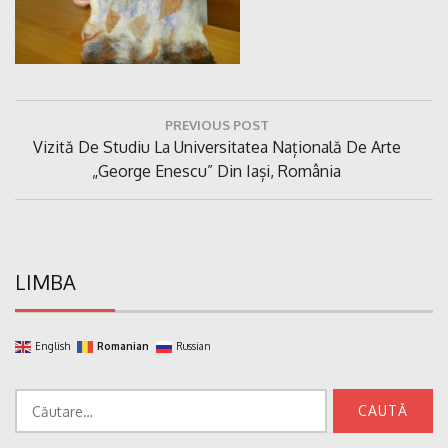
Navigare
PREVIOUS POST
în
Previous
Vizită De Studiu La Universitatea Națională De Arte
articole
Post:
„George Enescu” Din Iași, România
LIMBA
English
Romanian
Russian
Caută
după: