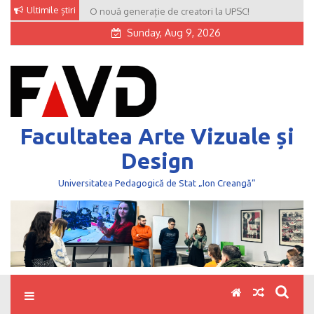
Skip
Ultimile știri
O nouă generație de creatori la UPSC!
to
Sunday, Aug 9, 2026
content
Facultatea Arte Vizuale și
Design
Universitatea Pedagogică de Stat „Ion Creangă”