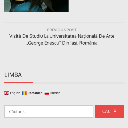
Navigare
PREVIOUS POST
în
Previous
Vizită De Studiu La Universitatea Națională De Arte
articole
Post:
„George Enescu” Din Iași, România
LIMBA
English
Romanian
Russian
Caută
după: