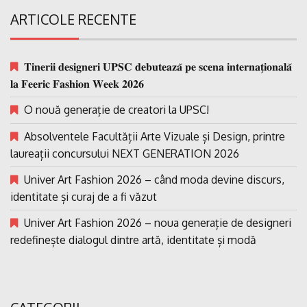
ARTICOLE RECENTE
𝐓𝐢𝐧𝐞𝐫𝐢𝐢 𝐝𝐞𝐬𝐢𝐠𝐧𝐞𝐫𝐢 𝐔𝐏𝐒𝐂 𝐝𝐞𝐛𝐮𝐭𝐞𝐚𝐳𝐚̆ 𝐩𝐞 𝐬𝐜𝐞𝐧𝐚 𝐢𝐧𝐭𝐞𝐫𝐧𝐚𝐭̗𝐢𝐨𝐧𝐚𝐥𝐚̆
𝐥𝐚 𝐅𝐞𝐞𝐫𝐢𝐜 𝐅𝐚𝐬𝐡𝐢𝐨𝐧 𝐖𝐞𝐞𝐤 𝟐𝟎𝟐𝟔
O nouă generație de creatori la UPSC!
Absolventele Facultății Arte Vizuale și Design, printre
laureații concursului NEXT GENERATION 2026
Univer Art Fashion 2026 – când moda devine discurs,
identitate și curaj de a fi văzut
Univer Art Fashion 2026 – noua generație de designeri
redefinește dialogul dintre artă, identitate și modă