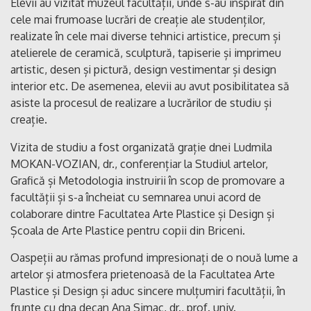
Elevii au vizitat muzeul facultății, unde s-au inspirat din
cele mai frumoase lucrări de creație ale studenților,
realizate în cele mai diverse tehnici artistice, precum și
atelierele de ceramică, sculptură, tapiserie și imprimeu
artistic, desen și pictură, design vestimentar și design
interior etc. De asemenea, elevii au avut posibilitatea să
asiste la procesul de realizare a lucrărilor de studiu și
creație.
Vizita de studiu a fost organizată grație dnei Ludmila
MOKAN-VOZIAN, dr., conferențiar la Studiul artelor,
Grafică și Metodologia instruirii în scop de promovare a
facultății și s-a încheiat cu semnarea unui acord de
colaborare dintre Facultatea Arte Plastice și Design și
Școala de Arte Plastice pentru copii din Briceni.
Oaspeții au rămas profund impresionați de o nouă lume a
artelor și atmosfera prietenoasă de la Facultatea Arte
Plastice și Design și aduc sincere mulțumiri facultății, în
frunte cu dna decan Ana Simac, dr., prof. univ.