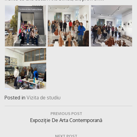
Posted in
Vizita de studiu
Navigare
PREVIOUS POST
în
Previous
Expoziție De Arta Contemporană
articole
Post:
NEXT POST