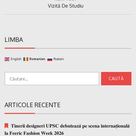
Next
Vizită De Studiu
Post:
LIMBA
English
Romanian
Russian
Caută
după:
ARTICOLE RECENTE
𝐓𝐢𝐧𝐞𝐫𝐢𝐢 𝐝𝐞𝐬𝐢𝐠𝐧𝐞𝐫𝐢 𝐔𝐏𝐒𝐂 𝐝𝐞𝐛𝐮𝐭𝐞𝐚𝐳𝐚̆ 𝐩𝐞 𝐬𝐜𝐞𝐧𝐚 𝐢𝐧𝐭𝐞𝐫𝐧𝐚𝐭̗𝐢𝐨𝐧𝐚𝐥𝐚̆
𝐥𝐚 𝐅𝐞𝐞𝐫𝐢𝐜 𝐅𝐚𝐬𝐡𝐢𝐨𝐧 𝐖𝐞𝐞𝐤 𝟐𝟎𝟐𝟔