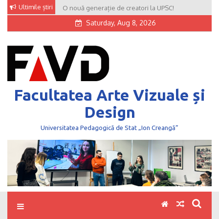
Skip
Ultimile știri
O nouă generație de creatori la UPSC!
to
Saturday, Aug 8, 2026
content
Facultatea Arte Vizuale și
Design
Universitatea Pedagogică de Stat „Ion Creangă”