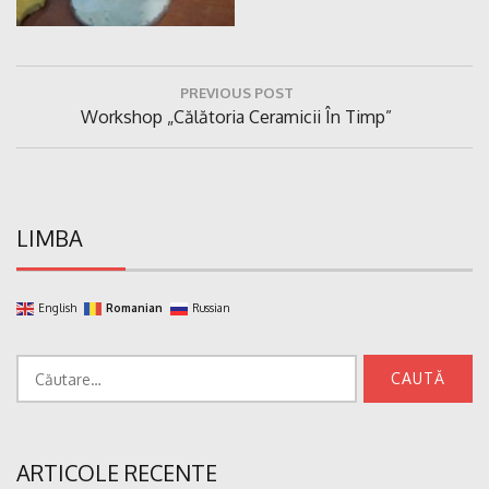
Navigare
PREVIOUS POST
în
Previous
Workshop „Călătoria Ceramicii În Timp”
articole
Post:
LIMBA
English
Romanian
Russian
Caută
după:
ARTICOLE RECENTE