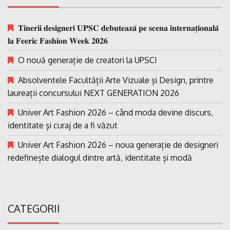
𝐓𝐢𝐧𝐞𝐫𝐢𝐢 𝐝𝐞𝐬𝐢𝐠𝐧𝐞𝐫𝐢 𝐔𝐏𝐒𝐂 𝐝𝐞𝐛𝐮𝐭𝐞𝐚𝐳𝐚̆ 𝐩𝐞 𝐬𝐜𝐞𝐧𝐚 𝐢𝐧𝐭𝐞𝐫𝐧𝐚𝐭̗𝐢𝐨𝐧𝐚𝐥𝐚̆
𝐥𝐚 𝐅𝐞𝐞𝐫𝐢𝐜 𝐅𝐚𝐬𝐡𝐢𝐨𝐧 𝐖𝐞𝐞𝐤 𝟐𝟎𝟐𝟔
O nouă generație de creatori la UPSC!
Absolventele Facultății Arte Vizuale și Design, printre
laureații concursului NEXT GENERATION 2026
Univer Art Fashion 2026 – când moda devine discurs,
identitate și curaj de a fi văzut
Univer Art Fashion 2026 – noua generație de designeri
redefinește dialogul dintre artă, identitate și modă
CATEGORII