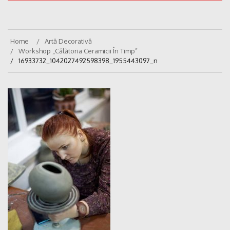
Home
Artă Decorativă
Workshop „Călătoria Ceramicii În Timp”
16933732_1042027492598398_1955443097_n