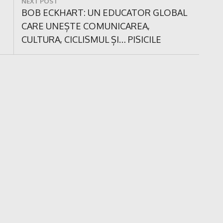
NEXT POST
Next
BOB ECKHART: UN EDUCATOR GLOBAL
Post:
CARE UNEȘTE COMUNICAREA,
CULTURA, CICLISMUL ȘI… PISICILE