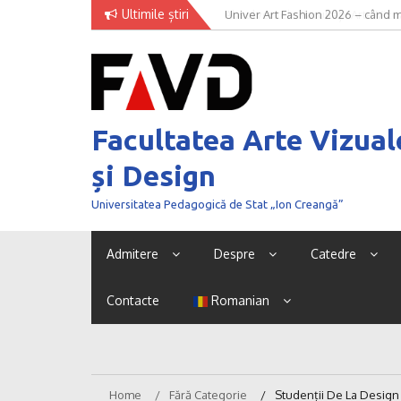
Skip
Ultimile știri
Univer Art Fashion 2026 – când m
to
curaj de a fi văzut
content
Facultatea Arte Vizual
și Design
Universitatea Pedagogică de Stat „Ion Creangă”
Admitere
Despre
Catedre
Contacte
Romanian
Home
Fără Categorie
Studenții De La Design