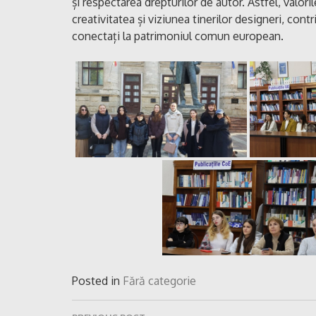
și respectarea drepturilor de autor. Astfel, valo
creativitatea și viziunea tinerilor designeri, cont
conectați la patrimoniul comun european.
Posted in
Fără categorie
Navigare