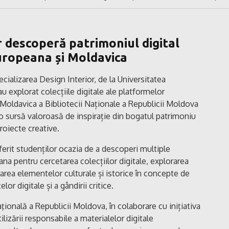
r descoperă patrimoniul digital
uropeana și Moldavica
ecializarea Design Interior, de la Universitatea
 explorat colecțiile digitale ale platformelor
Moldavica a Bibliotecii Naționale a Republicii Moldova
 o sursă valoroasă de inspirație din bogatul patrimoniu
roiecte creative.
oferit studenților ocazia de a descoperi multiple
ana pentru cercetarea colecțiilor digitale, explorarea
grarea elementelor culturale și istorice în concepte de
r digitale și a gândirii critice.
onală a Republicii Moldova, în colaborare cu inițiativa
lizării responsabile a materialelor digitale