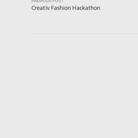
PREVIOUS POST
în
Previous
Creativ Fashion Hackathon
Post:
articole