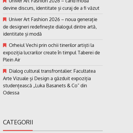
Univer Art Fashion 2026 – când moda
devine discurs, identitate și curaj de a fi văzut
Univer Art Fashion 2026 – noua generație
de designeri redefinește dialogul dintre artă,
identitate și modă
Orheiul Vechi prin ochii tinerilor artiști la
expoziția lucrarilor create în timpul Taberei de
Plein Air
Dialog cultural transfrontalier: Facultatea
Arte Vizuale și Design a găzduit expoziția
studențească „Luka Basanets & Co” din
Odessa
CATEGORII