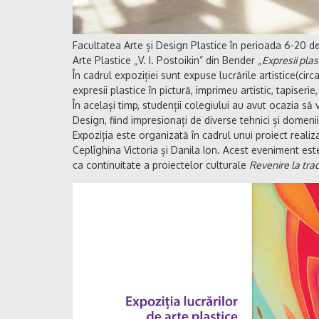
Facultatea Arte și Design Plastice în perioada 6-20 de
Arte Plastice „V. I. Postoikin” din Bender
„Expresii plas
În cadrul expoziției sunt expuse lucrările artistice(circ
expresii plastice în pictură, imprimeu artistic, tapiserie,
În același timp, studenții colegiului au avut ocazia să vi
Design, fiind impresionați de diverse tehnici și domenii 
Expoziția este organizată în cadrul unui proiect reali
Ceplîghina Victoria și Danila Ion. Acest eveniment este 
ca continuitate a proiectelor culturale
Revenire la tradi