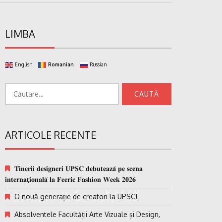
LIMBA
English
Romanian
Russian
Caută
după:
ARTICOLE RECENTE
𝐓𝐢𝐧𝐞𝐫𝐢𝐢 𝐝𝐞𝐬𝐢𝐠𝐧𝐞𝐫𝐢 𝐔𝐏𝐒𝐂 𝐝𝐞𝐛𝐮𝐭𝐞𝐚𝐳𝐚̆ 𝐩𝐞 𝐬𝐜𝐞𝐧𝐚
𝐢𝐧𝐭𝐞𝐫𝐧𝐚𝐭̗𝐢𝐨𝐧𝐚𝐥𝐚̆ 𝐥𝐚 𝐅𝐞𝐞𝐫𝐢𝐜 𝐅𝐚𝐬𝐡𝐢𝐨𝐧 𝐖𝐞𝐞𝐤 𝟐𝟎𝟐𝟔
O nouă generație de creatori la UPSC!
Absolventele Facultății Arte Vizuale și Design,