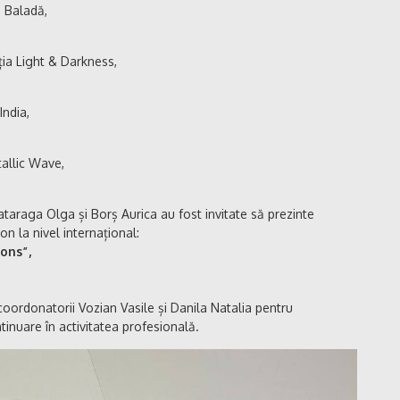
a Baladă,
ția Light & Darkness,
India,
tallic Wave,
taraga Olga și Borș Aurica au fost invitate să prezinte
n la nivel internațional:
sons”,
 coordonatorii Vozian Vasile și Danila Natalia pentru
inuare în activitatea profesională.