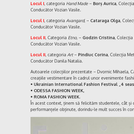
Locul I
, categoria
Hand Made
–
Borș Aurica
, Colecți
Conducător Vozian Vasile.
Locul I
, categoria
Avangard
, –
Cataraga Olga
, Colec
Conducător Vozian Vasile.
Locul II
, Categoria
Etno
, –
Godzin Cristina
, Colecția 
Conducător Vozian Vasile.
Locul II
, categoria
Art
–
Pindiuc Corina
, Colecția Me
Conducător Danila Natalia.
Autoarele colecțiilor prezentate – Dvornic Mihaela, Ca
creațiile vestimentare în cadrul unor evenimente fashio
• Ukrainian International Fashion Festival „4 sea
• ODESSA FASHION WEEK,
• ROMA FASHION WEEK.
În acest context, ținem să felicităm studentele, cât și
performanțele obținute, dorindu-le mult succes în cont