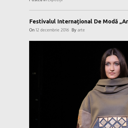
Festivalul Internațional De Modă „A
On
12 decembrie 2016
By
arte