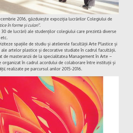
cembrie 2016, găzduiește expoziția lucrărilor Colegiului de
tice în forme și culori”
.
a 30 de lucrări) ale studenților colegiului care prezintă diverse
 etc.
ziteze spațiile de studiu și atelierele facultății Arte Plastice și
ale artelor plastice și decorative studiate în cadrul facultății.
zat de masteranzii de la specialitatea Management în Arte –
organizat în cadrul acordului de colaborare între instituții și
ții,
realizate pe parcursul anilor 2015-2016.