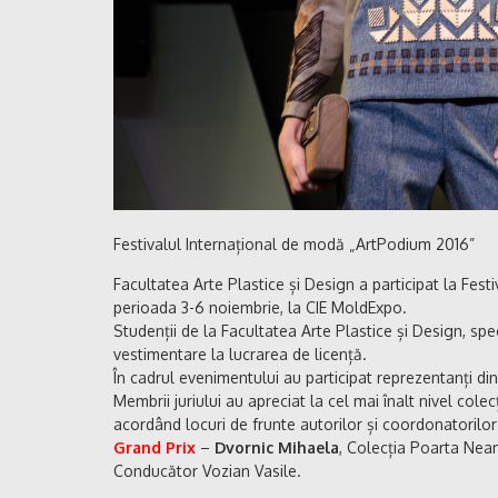
Festivalul Internațional de modă „ArtPodium 2016”
Facultatea Arte Plastice și Design a participat la Fes
perioada 3-6 noiembrie, la CIE MoldExpo.
Studenții de la Facultatea Arte Plastice și Design, spe
vestimentare la lucrarea de licență.
În cadrul evenimentului au participat reprezentanți din 
Membrii juriului au apreciat la cel mai înalt nivel cole
acordând locuri de frunte autorilor și coordonatorilor
Grand Prix
–
Dvornic Mihaela
, Colecția Poarta Nea
Conducător Vozian Vasile.