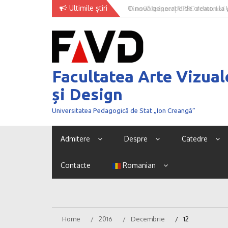
Skip
Ultimile știri
O nouă generație de creatori la
to
content
Facultatea Arte Vizual
și Design
Universitatea Pedagogică de Stat „Ion Creangă”
Admitere
Despre
Catedre
Contacte
Romanian
Home
2016
Decembrie
12