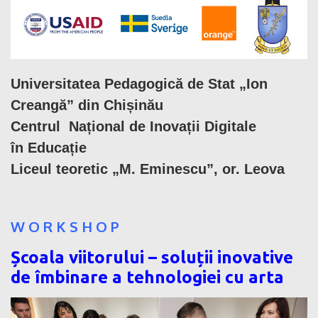
Universitatea Pedagogică de Stat „Ion
Creangă” din Chișinău
Centrul
Național
de
Inovații
Digitale
în
Educație
Liceul teoretic „M. Eminescu”, or. Leova
W O R K S H O P
Școala viitorului – soluții inovative
de îmbinare a tehnologiei cu arta