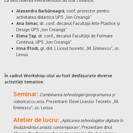
La deschiderea evenimentului au luat cuvântul:
Alexandra Barbăneagră
, conf. prorector pentru
activitatea didactică UPS „Ion Creangă”
Ana Simac
, dr. conf. decanul Facultății Arte Plastice și
Design UPS „Ion Creangă”
Elena Țap
, dr. conf., decanul Facultății de Formare
Continuă, UPS „Ion Creangă”
Irina Iftodi,
gr. did. I, Liceul teoretic „M. Eminescu”, or.
Leova
În cadrul Workshop-ului au fost desfășurate diverse
activități tematice:
Seminar:
Combinarea tehnologiei (programarea și
robotica) cu arta.
Prezentare: Elevii Liceului Teoretic „M.
Eminescu”, or. Leova
Atelier de lucru:
„Aplicarea tehnologiilor digitale în
învățământul artistic contemporan”.
Prezentare dnul