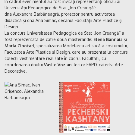
În cadrul evenimentul au fost invitați reprezentanți oficiali ai
Universității Pedagogice de Stat „Ion Creangă”:
dna Alexandra Barbăneagră, prorector pentru activitatea
didactică și dna Ana Simac, decanul Facultății Arte Plastice și
Design.
La concurs Universitatea Pedagogică de Stat „Ion Creangă” a
fost reprezentată de către două masterande:
Elena Bannaia
și
Maria Cibotari
, specializarea Modelarea artistică a costumului,
Facultatea Arte Plastice și Design, care au prezentat la concurs
colecții vestimentare realizate în cadrul Facultății, cu
coordonarea dnului
Vasile Vozian
, lector FAPD, catedra Arte
Decorative.