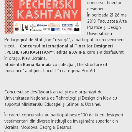
concursul tinerilor
designeri.
În perioada 21-26 mai
2018, Facultatea Arte
Plastice și Design,
Universitatea
Pedagogică de Stat „Ion Creangă”, a participat la un eveniment
inedit –
Concursul Internațional al Tinerilor Designeri
„PECHERSKI KASHTANY”, ediția a XVIII‑a
, care s-a desfășurat
în orașul Kiev, Ucraina.
Studenta
Elena Bannaia
cu colecția „The structure of
existence” a obținut Locul I, în categoria Pro‑Art.
Concursul se desfășoară anual și este organizat de
Universitatea Națională de Tehnologii și Design din Kiev, cu
suportul Ministerului Educației și Științei al Ucrainei.
În cadrul concursului au participat peste 100 de tineri designeri
vestimentari, din diverse instituții de învățământ superior din
Ucraina, Moldova, Georgia, Belarus.