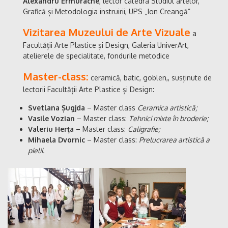
Alexandru Ermurache
, lector catedra Studiul artelor,
Grafică și Metodologia instruirii, UPS „Ion Creangă”
Vizitarea Muzeului de Arte Vizuale
a
Facultății Arte Plastice și Design, Galeria UniverArt,
atelierele de specialitate, fondurile metodice
Master-class:
ceramică, batic, goblen,, susținute de
lectorii Facultății Arte Plastice și Design:
Svetlana
Șugjda
– Master class
Ceramica artistică;
Vasile
Vozian
– Master class:
Tehnici mixte în broderie;
Valeriu
Herţa
– Master class:
Caligrafie;
Mihaela
Dvornic
– Master class:
Prelucrarea artistică a
pielii.