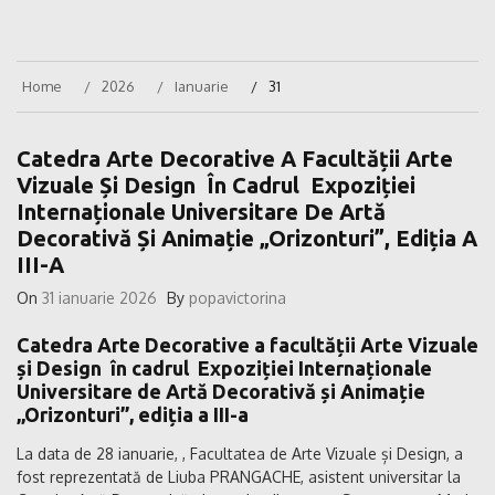
Home
2026
Ianuarie
31
Catedra Arte Decorative A Facultății Arte
Vizuale Și Design În Cadrul Expoziției
Internaționale Universitare De Artă
Decorativă Și Animație „Orizonturi”, Ediția A
III-A
On
31 ianuarie 2026
By
popavictorina
Catedra Arte Decorative a facultății Arte Vizuale
și Design în cadrul Expoziției Internaționale
Universitare de Artă Decorativă și Animație
„Orizonturi”, ediția a III-a
La data de 28 ianuarie, , Facultatea de Arte Vizuale și Design, a
fost reprezentată de Liuba PRANGACHE, asistent universitar la