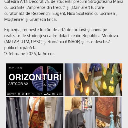
Catedra Artă Decorativă, de studenții precum Strogoteanu Maria
cu lucrările „Amprente din trecut” și „Dăinuire”( lucrare
curatoriată de Reabenchii Eugen), Nicu Scutelnic cu lucrarea „
Moștenire” și Grumeza Erica.
Expoziția, reunește lucrări de artă decorativă și animație
realizate de studenți și cadre didactice din Republica Moldova
(AMTAP, UTM, UPSC) și România (UNAGE) și este deschisă
publicului până la
13 februarie 2026, la Artcor.