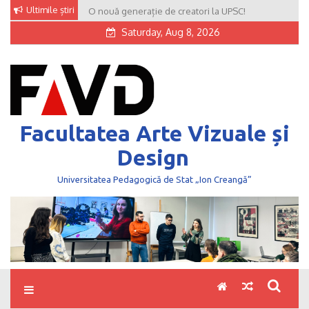
Skip
Ultimile știri
O nouă generație de creatori la UPSC!
to
Saturday, Aug 8, 2026
content
Facultatea Arte Vizuale și
Design
Universitatea Pedagogică de Stat „Ion Creangă”