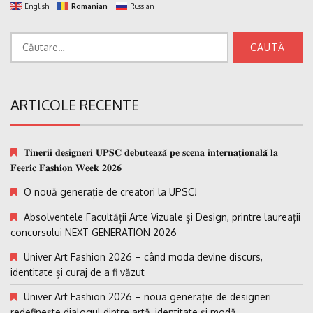
English
Romanian
Russian
Caută
după:
ARTICOLE RECENTE
𝐓𝐢𝐧𝐞𝐫𝐢𝐢 𝐝𝐞𝐬𝐢𝐠𝐧𝐞𝐫𝐢 𝐔𝐏𝐒𝐂 𝐝𝐞𝐛𝐮𝐭𝐞𝐚𝐳𝐚̆ 𝐩𝐞 𝐬𝐜𝐞𝐧𝐚 𝐢𝐧𝐭𝐞𝐫𝐧𝐚𝐭̗𝐢𝐨𝐧𝐚𝐥𝐚̆ 𝐥𝐚
𝐅𝐞𝐞𝐫𝐢𝐜 𝐅𝐚𝐬𝐡𝐢𝐨𝐧 𝐖𝐞𝐞𝐤 𝟐𝟎𝟐𝟔
O nouă generație de creatori la UPSC!
Absolventele Facultății Arte Vizuale și Design, printre laureații
concursului NEXT GENERATION 2026
Univer Art Fashion 2026 – când moda devine discurs,
identitate și curaj de a fi văzut
Univer Art Fashion 2026 – noua generație de designeri
redefinește dialogul dintre artă, identitate și modă