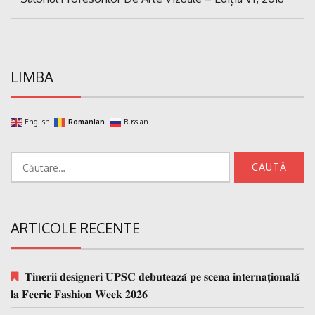
articole
Post:
LIMBA
English
Romanian
Russian
Caută
după:
ARTICOLE RECENTE
𝐓𝐢𝐧𝐞𝐫𝐢𝐢 𝐝𝐞𝐬𝐢𝐠𝐧𝐞𝐫𝐢 𝐔𝐏𝐒𝐂 𝐝𝐞𝐛𝐮𝐭𝐞𝐚𝐳𝐚̆ 𝐩𝐞 𝐬𝐜𝐞𝐧𝐚 𝐢𝐧𝐭𝐞𝐫𝐧𝐚𝐭̗𝐢𝐨𝐧𝐚𝐥𝐚̆
𝐥𝐚 𝐅𝐞𝐞𝐫𝐢𝐜 𝐅𝐚𝐬𝐡𝐢𝐨𝐧 𝐖𝐞𝐞𝐤 𝟐𝟎𝟐𝟔