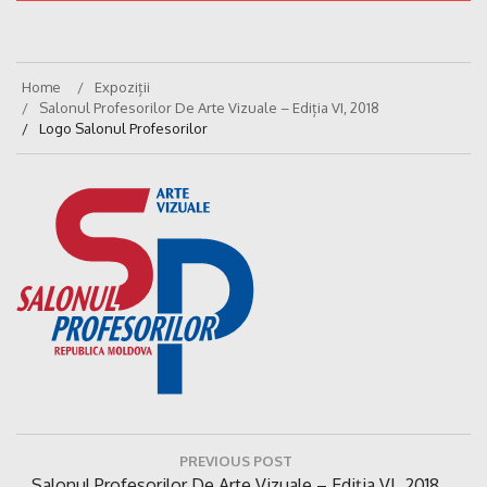
Home
Expoziții
Salonul Profesorilor De Arte Vizuale – Ediția VI, 2018
Logo Salonul Profesorilor
Navigare
PREVIOUS POST
în
Previous
Salonul Profesorilor De Arte Vizuale – Ediția VI, 2018