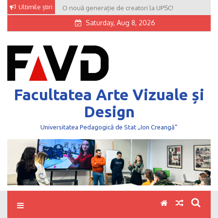
Skip
Ultimile știri
O nouă generație de creatori la UPSC!
to
Saturday, Aug 8, 2026
content
Facultatea Arte Vizuale și
Design
Universitatea Pedagogică de Stat „Ion Creangă”