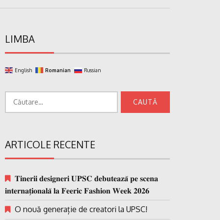
LIMBA
English
Romanian
Russian
Caută
după:
ARTICOLE RECENTE
𝐓𝐢𝐧𝐞𝐫𝐢𝐢 𝐝𝐞𝐬𝐢𝐠𝐧𝐞𝐫𝐢 𝐔𝐏𝐒𝐂 𝐝𝐞𝐛𝐮𝐭𝐞𝐚𝐳𝐚̆ 𝐩𝐞 𝐬𝐜𝐞𝐧𝐚
𝐢𝐧𝐭𝐞𝐫𝐧𝐚𝐭̗𝐢𝐨𝐧𝐚𝐥𝐚̆ 𝐥𝐚 𝐅𝐞𝐞𝐫𝐢𝐜 𝐅𝐚𝐬𝐡𝐢𝐨𝐧 𝐖𝐞𝐞𝐤 𝟐𝟎𝟐𝟔
O nouă generație de creatori la UPSC!