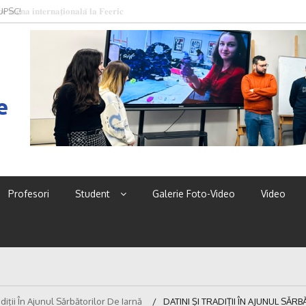
 UPSC!
e
Profesori
Student
Galerie Foto-Video
Video
adiții În Ajunul Sărbătorilor De Iarnă
DATINI ȘI TRADIȚII ÎN AJUNUL SĂ