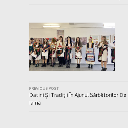
Navigare
PREVIOUS POST
în
Previous
Datini Și Tradiții În Ajunul Sărbătorilor De
Post:
Iarnă
articole