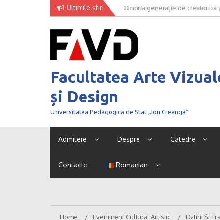
Skip
Ultimile știri
O nouă generație de creatori la
to
content
Facultatea Arte Vizual
și Design
Universitatea Pedagogică de Stat „Ion Creangă”
Admitere
Despre
Catedre
Contacte
Romanian
Home
Eveniment Cultural Artistic
Datini Și Tr