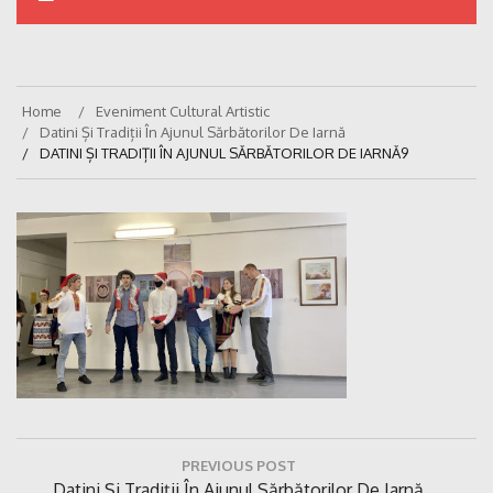
Home
Eveniment Cultural Artistic
Datini Și Tradiții În Ajunul Sărbătorilor De Iarnă
DATINI ȘI TRADIȚII ÎN AJUNUL SĂRBĂTORILOR DE IARNĂ9
Navigare
PREVIOUS POST
în
Previous
Datini Și Tradiții În Ajunul Sărbătorilor De Iarnă