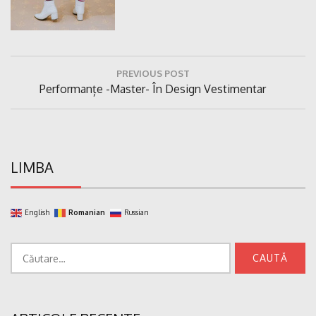
Navigare
PREVIOUS POST
în
Previous
Performanțe -master- În Design Vestimentar
articole
Post:
LIMBA
English
Romanian
Russian
Caută
după: