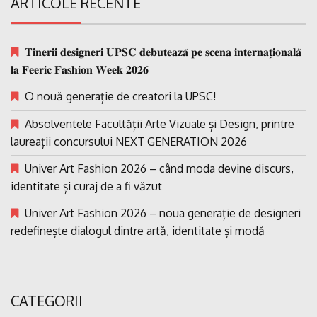
ARTICOLE RECENTE
𝐓𝐢𝐧𝐞𝐫𝐢𝐢 𝐝𝐞𝐬𝐢𝐠𝐧𝐞𝐫𝐢 𝐔𝐏𝐒𝐂 𝐝𝐞𝐛𝐮𝐭𝐞𝐚𝐳𝐚̆ 𝐩𝐞 𝐬𝐜𝐞𝐧𝐚 𝐢𝐧𝐭𝐞𝐫𝐧𝐚𝐭̗𝐢𝐨𝐧𝐚𝐥𝐚̆
𝐥𝐚 𝐅𝐞𝐞𝐫𝐢𝐜 𝐅𝐚𝐬𝐡𝐢𝐨𝐧 𝐖𝐞𝐞𝐤 𝟐𝟎𝟐𝟔
O nouă generație de creatori la UPSC!
Absolventele Facultății Arte Vizuale și Design, printre
laureații concursului NEXT GENERATION 2026
Univer Art Fashion 2026 – când moda devine discurs,
identitate și curaj de a fi văzut
Univer Art Fashion 2026 – noua generație de designeri
redefinește dialogul dintre artă, identitate și modă
CATEGORII