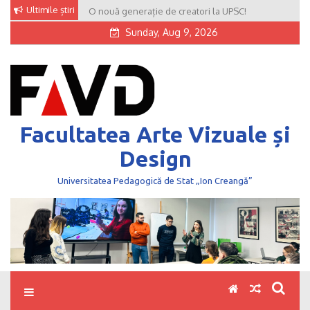
Skip
Ultimile știri
O nouă generație de creatori la UPSC!
to
Sunday, Aug 9, 2026
content
Facultatea Arte Vizuale și
Design
Universitatea Pedagogică de Stat „Ion Creangă”