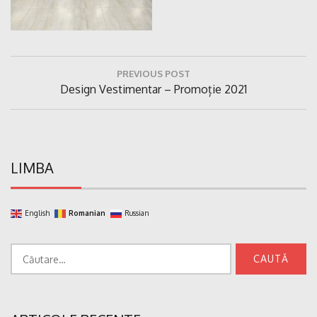
Navigare
PREVIOUS POST
în
Previous
Design Vestimentar – Promoție 2021
articole
Post:
LIMBA
English
Romanian
Russian
Caută
după: