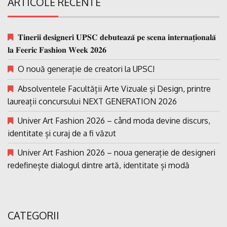
ARTICOLE RECENTE
𝐓𝐢𝐧𝐞𝐫𝐢𝐢 𝐝𝐞𝐬𝐢𝐠𝐧𝐞𝐫𝐢 𝐔𝐏𝐒𝐂 𝐝𝐞𝐛𝐮𝐭𝐞𝐚𝐳𝐚̆ 𝐩𝐞 𝐬𝐜𝐞𝐧𝐚 𝐢𝐧𝐭𝐞𝐫𝐧𝐚𝐭̗𝐢𝐨𝐧𝐚𝐥𝐚̆
𝐥𝐚 𝐅𝐞𝐞𝐫𝐢𝐜 𝐅𝐚𝐬𝐡𝐢𝐨𝐧 𝐖𝐞𝐞𝐤 𝟐𝟎𝟐𝟔
O nouă generație de creatori la UPSC!
Absolventele Facultății Arte Vizuale și Design, printre
laureații concursului NEXT GENERATION 2026
Univer Art Fashion 2026 – când moda devine discurs,
identitate și curaj de a fi văzut
Univer Art Fashion 2026 – noua generație de designeri
redefinește dialogul dintre artă, identitate și modă
CATEGORII