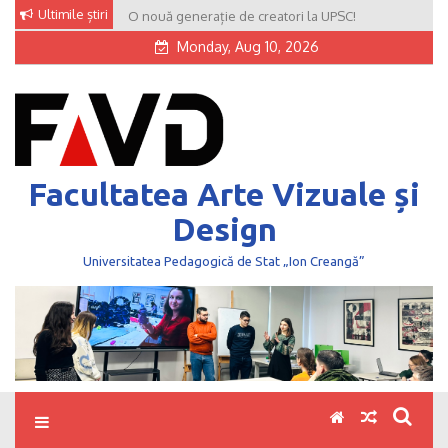
Skip
Ultimile știri
O nouă generație de creatori la UPSC!
to
Monday, Aug 10, 2026
content
Facultatea Arte Vizuale și
Design
Universitatea Pedagogică de Stat „Ion Creangă”