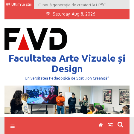
Skip
Ultimile știri
O nouă generație de creatori la UPSC!
to
Saturday, Aug 8, 2026
content
Facultatea Arte Vizuale și
Design
Universitatea Pedagogică de Stat „Ion Creangă”