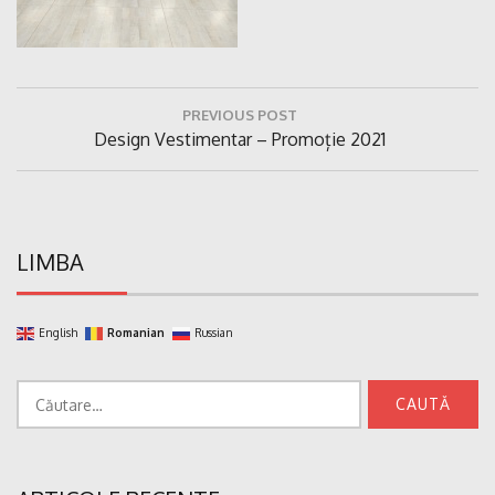
Navigare
PREVIOUS POST
în
Previous
Design Vestimentar – Promoție 2021
articole
Post:
LIMBA
English
Romanian
Russian
Caută
după: