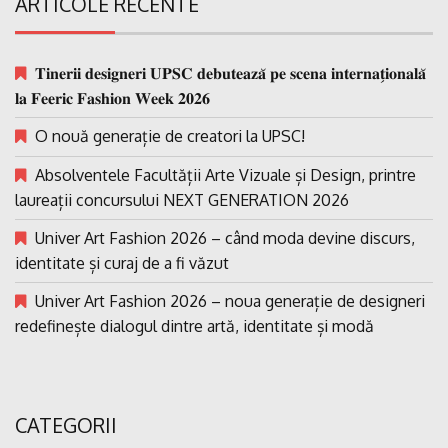
ARTICOLE RECENTE
𝐓𝐢𝐧𝐞𝐫𝐢𝐢 𝐝𝐞𝐬𝐢𝐠𝐧𝐞𝐫𝐢 𝐔𝐏𝐒𝐂 𝐝𝐞𝐛𝐮𝐭𝐞𝐚𝐳𝐚̆ 𝐩𝐞 𝐬𝐜𝐞𝐧𝐚 𝐢𝐧𝐭𝐞𝐫𝐧𝐚𝐭̗𝐢𝐨𝐧𝐚𝐥𝐚̆
𝐥𝐚 𝐅𝐞𝐞𝐫𝐢𝐜 𝐅𝐚𝐬𝐡𝐢𝐨𝐧 𝐖𝐞𝐞𝐤 𝟐𝟎𝟐𝟔
O nouă generație de creatori la UPSC!
Absolventele Facultății Arte Vizuale și Design, printre
laureații concursului NEXT GENERATION 2026
Univer Art Fashion 2026 – când moda devine discurs,
identitate și curaj de a fi văzut
Univer Art Fashion 2026 – noua generație de designeri
redefinește dialogul dintre artă, identitate și modă
CATEGORII