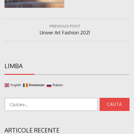
Navigare
PREVIOUS POST
în
Previous
Univer Art Fashion 2021
articole
Post:
LIMBA
English
Romanian
Russian
Caută
după:
ARTICOLE RECENTE