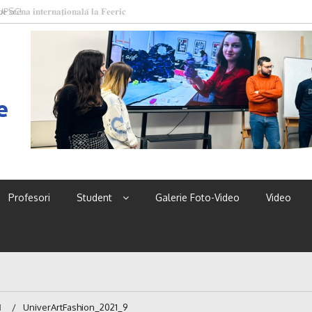
 UPSC!
e
Profesori
Student
Galerie Foto-Video
Video
1
UniverArtFashion_2021_9