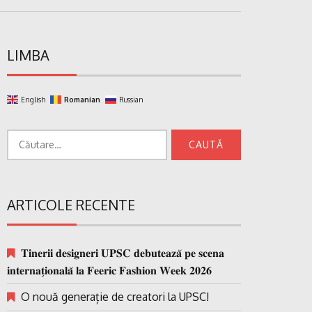
LIMBA
English
Romanian
Russian
Caută
după:
ARTICOLE RECENTE
𝐓𝐢𝐧𝐞𝐫𝐢𝐢 𝐝𝐞𝐬𝐢𝐠𝐧𝐞𝐫𝐢 𝐔𝐏𝐒𝐂 𝐝𝐞𝐛𝐮𝐭𝐞𝐚𝐳𝐚̆ 𝐩𝐞 𝐬𝐜𝐞𝐧𝐚
𝐢𝐧𝐭𝐞𝐫𝐧𝐚𝐭̗𝐢𝐨𝐧𝐚𝐥𝐚̆ 𝐥𝐚 𝐅𝐞𝐞𝐫𝐢𝐜 𝐅𝐚𝐬𝐡𝐢𝐨𝐧 𝐖𝐞𝐞𝐤 𝟐𝟎𝟐𝟔
O nouă generație de creatori la UPSC!