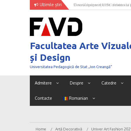
Skip
Ultimile știri
O nouă generație de creatori la
to
content
Facultatea Arte Vizual
și Design
Universitatea Pedagogică de Stat „Ion Creangă”
Admitere
Despre
Catedre
Contacte
Romanian
Home
Artă Decorativă
Univer Art Fashion 202