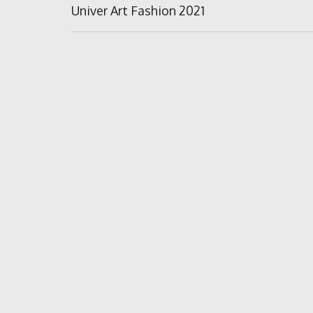
în
Previous
Univer Art Fashion 2021
Post:
articole