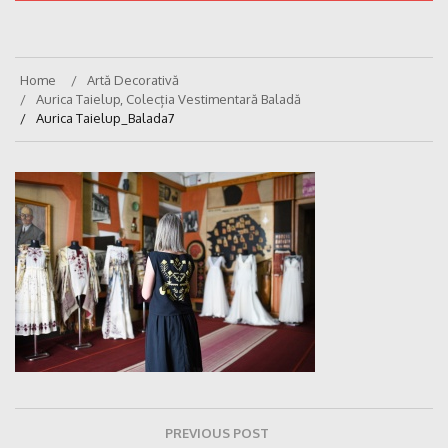
Home
Artă Decorativă
Aurica Taielup, Colecția Vestimentară Baladă
Aurica Taielup_Balada7
Navigare
PREVIOUS POST
în