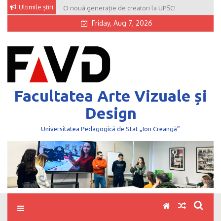
Skip
Ultimile știri
O nouă generație de creatori la UPSC!
to
Friday, Aug 7, 2026
content
Facultatea Arte Vizuale și
Design
Universitatea Pedagogică de Stat „Ion Creangă”