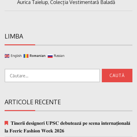
Previous
Aurica Taielup, Colecția Vestimentară Baladă
articole
Post:
LIMBA
English
Romanian
Russian
Caută
după:
ARTICOLE RECENTE
𝐓𝐢𝐧𝐞𝐫𝐢𝐢 𝐝𝐞𝐬𝐢𝐠𝐧𝐞𝐫𝐢 𝐔𝐏𝐒𝐂 𝐝𝐞𝐛𝐮𝐭𝐞𝐚𝐳𝐚̆ 𝐩𝐞 𝐬𝐜𝐞𝐧𝐚 𝐢𝐧𝐭𝐞𝐫𝐧𝐚𝐭̗𝐢𝐨𝐧𝐚𝐥𝐚̆
𝐥𝐚 𝐅𝐞𝐞𝐫𝐢𝐜 𝐅𝐚𝐬𝐡𝐢𝐨𝐧 𝐖𝐞𝐞𝐤 𝟐𝟎𝟐𝟔