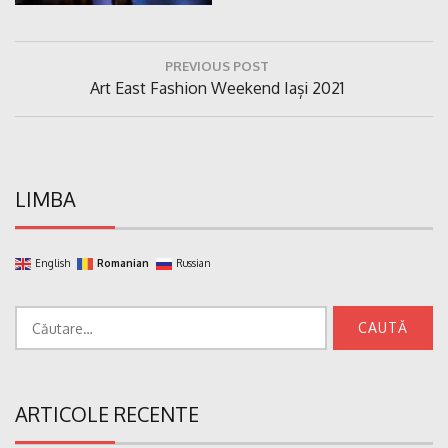
Navigare
PREVIOUS POST
în
Previous
Art East Fashion Weekend Iași 2021
articole
Post:
LIMBA
English
Romanian
Russian
Caută
după:
ARTICOLE RECENTE