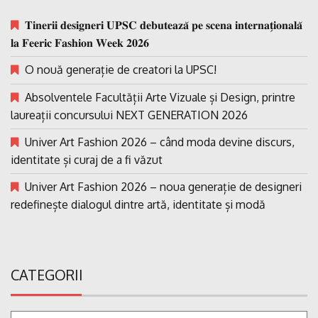
𝐓𝐢𝐧𝐞𝐫𝐢𝐢 𝐝𝐞𝐬𝐢𝐠𝐧𝐞𝐫𝐢 𝐔𝐏𝐒𝐂 𝐝𝐞𝐛𝐮𝐭𝐞𝐚𝐳𝐚̆ 𝐩𝐞 𝐬𝐜𝐞𝐧𝐚 𝐢𝐧𝐭𝐞𝐫𝐧𝐚𝐭̗𝐢𝐨𝐧𝐚𝐥𝐚̆
𝐥𝐚 𝐅𝐞𝐞𝐫𝐢𝐜 𝐅𝐚𝐬𝐡𝐢𝐨𝐧 𝐖𝐞𝐞𝐤 𝟐𝟎𝟐𝟔
O nouă generație de creatori la UPSC!
Absolventele Facultății Arte Vizuale și Design, printre
laureații concursului NEXT GENERATION 2026
Univer Art Fashion 2026 – când moda devine discurs,
identitate și curaj de a fi văzut
Univer Art Fashion 2026 – noua generație de designeri
redefinește dialogul dintre artă, identitate și modă
CATEGORII