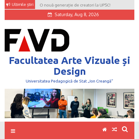
Skip
Ultimile știri
O nouă generație de creatori la UPSC!
to
Saturday, Aug 8, 2026
content
Facultatea Arte Vizuale și
Design
Universitatea Pedagogică de Stat „Ion Creangă”