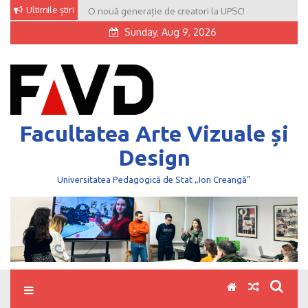
Skip
Ultimile știri
O nouă generație de creatori la UPSC!
to
Sunday, Aug 9, 2026
content
Facultatea Arte Vizuale și
Design
Universitatea Pedagogică de Stat „Ion Creangă”