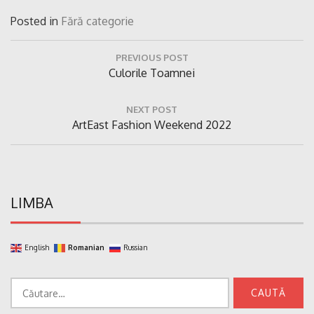
Posted in
Fără categorie
Navigare
PREVIOUS POST
în
Previous
Culorile Toamnei
articole
Post:
NEXT POST
Next
ArtEast Fashion Weekend 2022
Post:
LIMBA
English
Romanian
Russian
Caută
după: