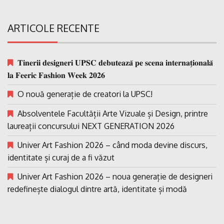
ARTICOLE RECENTE
𝐓𝐢𝐧𝐞𝐫𝐢𝐢 𝐝𝐞𝐬𝐢𝐠𝐧𝐞𝐫𝐢 𝐔𝐏𝐒𝐂 𝐝𝐞𝐛𝐮𝐭𝐞𝐚𝐳𝐚̆ 𝐩𝐞 𝐬𝐜𝐞𝐧𝐚 𝐢𝐧𝐭𝐞𝐫𝐧𝐚𝐭̗𝐢𝐨𝐧𝐚𝐥𝐚̆
𝐥𝐚 𝐅𝐞𝐞𝐫𝐢𝐜 𝐅𝐚𝐬𝐡𝐢𝐨𝐧 𝐖𝐞𝐞𝐤 𝟐𝟎𝟐𝟔
O nouă generație de creatori la UPSC!
Absolventele Facultății Arte Vizuale și Design, printre
laureații concursului NEXT GENERATION 2026
Univer Art Fashion 2026 – când moda devine discurs,
identitate și curaj de a fi văzut
Univer Art Fashion 2026 – noua generație de designeri
redefinește dialogul dintre artă, identitate și modă