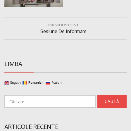
Navigare
PREVIOUS POST
în
Previous
Sesiune De Informare
articole
Post:
LIMBA
English
Romanian
Russian
Caută
după:
ARTICOLE RECENTE