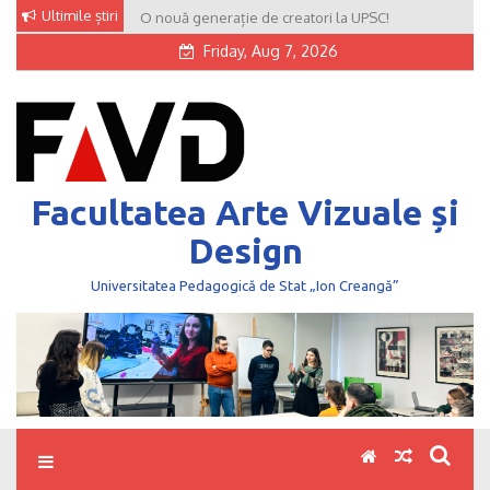
Skip
Ultimile știri
O nouă generație de creatori la UPSC!
to
Friday, Aug 7, 2026
content
Facultatea Arte Vizuale și
Design
Universitatea Pedagogică de Stat „Ion Creangă”