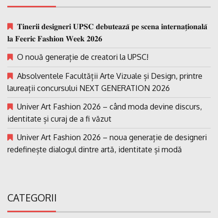
𝐓𝐢𝐧𝐞𝐫𝐢𝐢 𝐝𝐞𝐬𝐢𝐠𝐧𝐞𝐫𝐢 𝐔𝐏𝐒𝐂 𝐝𝐞𝐛𝐮𝐭𝐞𝐚𝐳𝐚̆ 𝐩𝐞 𝐬𝐜𝐞𝐧𝐚 𝐢𝐧𝐭𝐞𝐫𝐧𝐚𝐭̗𝐢𝐨𝐧𝐚𝐥𝐚̆
𝐥𝐚 𝐅𝐞𝐞𝐫𝐢𝐜 𝐅𝐚𝐬𝐡𝐢𝐨𝐧 𝐖𝐞𝐞𝐤 𝟐𝟎𝟐𝟔
O nouă generație de creatori la UPSC!
Absolventele Facultății Arte Vizuale și Design, printre
laureații concursului NEXT GENERATION 2026
Univer Art Fashion 2026 – când moda devine discurs,
identitate și curaj de a fi văzut
Univer Art Fashion 2026 – noua generație de designeri
redefinește dialogul dintre artă, identitate și modă
CATEGORII