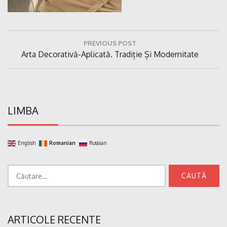
Navigare
PREVIOUS POST
în
Previous
Arta Decorativă-Aplicată. Tradiție Și Modernitate
articole
Post:
LIMBA
English
Romanian
Russian
Caută
după:
ARTICOLE RECENTE