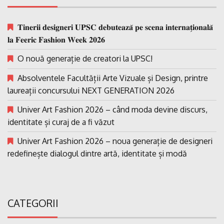
𝐓𝐢𝐧𝐞𝐫𝐢𝐢 𝐝𝐞𝐬𝐢𝐠𝐧𝐞𝐫𝐢 𝐔𝐏𝐒𝐂 𝐝𝐞𝐛𝐮𝐭𝐞𝐚𝐳𝐚̆ 𝐩𝐞 𝐬𝐜𝐞𝐧𝐚 𝐢𝐧𝐭𝐞𝐫𝐧𝐚𝐭̗𝐢𝐨𝐧𝐚𝐥𝐚̆
𝐥𝐚 𝐅𝐞𝐞𝐫𝐢𝐜 𝐅𝐚𝐬𝐡𝐢𝐨𝐧 𝐖𝐞𝐞𝐤 𝟐𝟎𝟐𝟔
O nouă generație de creatori la UPSC!
Absolventele Facultății Arte Vizuale și Design, printre
laureații concursului NEXT GENERATION 2026
Univer Art Fashion 2026 – când moda devine discurs,
identitate și curaj de a fi văzut
Univer Art Fashion 2026 – noua generație de designeri
redefinește dialogul dintre artă, identitate și modă
CATEGORII