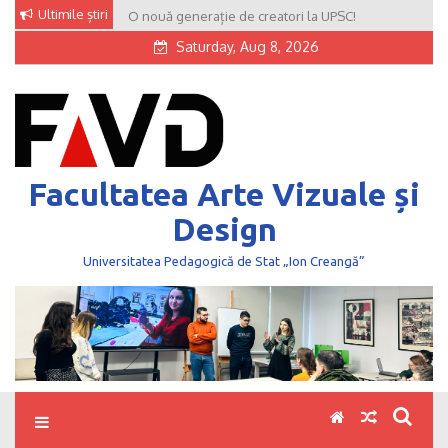
Skip
Ultimile știri
O nouă generație de creatori la UPSC!
to
Saturday, Aug 8, 2026
content
Facultatea Arte Vizuale și
Design
Universitatea Pedagogică de Stat „Ion Creangă”