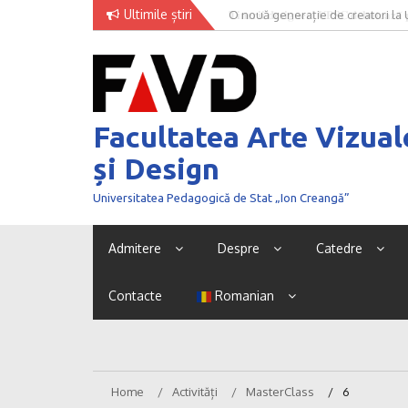
Skip
Ultimile știri
O nouă generație de creatori la
to
content
Facultatea Arte Vizual
și Design
Universitatea Pedagogică de Stat „Ion Creangă”
Admitere
Despre
Catedre
Contacte
Romanian
Home
Activități
MasterClass
6