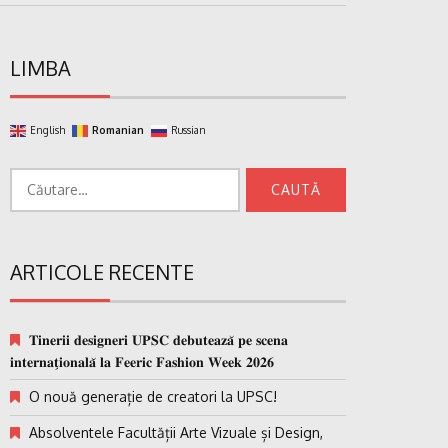
LIMBA
English
Romanian
Russian
Caută
după:
ARTICOLE RECENTE
𝐓𝐢𝐧𝐞𝐫𝐢𝐢 𝐝𝐞𝐬𝐢𝐠𝐧𝐞𝐫𝐢 𝐔𝐏𝐒𝐂 𝐝𝐞𝐛𝐮𝐭𝐞𝐚𝐳𝐚̆ 𝐩𝐞 𝐬𝐜𝐞𝐧𝐚
𝐢𝐧𝐭𝐞𝐫𝐧𝐚𝐭̗𝐢𝐨𝐧𝐚𝐥𝐚̆ 𝐥𝐚 𝐅𝐞𝐞𝐫𝐢𝐜 𝐅𝐚𝐬𝐡𝐢𝐨𝐧 𝐖𝐞𝐞𝐤 𝟐𝟎𝟐𝟔
O nouă generație de creatori la UPSC!
Absolventele Facultății Arte Vizuale și Design,