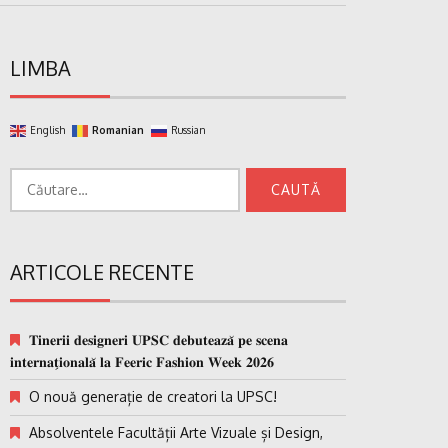
LIMBA
English
Romanian
Russian
Caută
după:
ARTICOLE RECENTE
𝐓𝐢𝐧𝐞𝐫𝐢𝐢 𝐝𝐞𝐬𝐢𝐠𝐧𝐞𝐫𝐢 𝐔𝐏𝐒𝐂 𝐝𝐞𝐛𝐮𝐭𝐞𝐚𝐳𝐚̆ 𝐩𝐞 𝐬𝐜𝐞𝐧𝐚
𝐢𝐧𝐭𝐞𝐫𝐧𝐚𝐭̗𝐢𝐨𝐧𝐚𝐥𝐚̆ 𝐥𝐚 𝐅𝐞𝐞𝐫𝐢𝐜 𝐅𝐚𝐬𝐡𝐢𝐨𝐧 𝐖𝐞𝐞𝐤 𝟐𝟎𝟐𝟔
O nouă generație de creatori la UPSC!
Absolventele Facultății Arte Vizuale și Design,