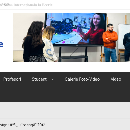
 UPSC!
e
Profesori
Student
Galerie Foto-Video
Video
esign UPS „I. Creangă” 2017