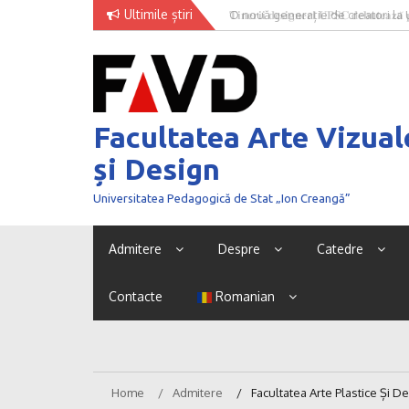
Skip
Ultimile știri
O nouă generație de creatori la
to
content
Facultatea Arte Vizual
și Design
Universitatea Pedagogică de Stat „Ion Creangă”
Admitere
Despre
Catedre
Contacte
Romanian
Home
Admitere
Facultatea Arte Plastice Și D