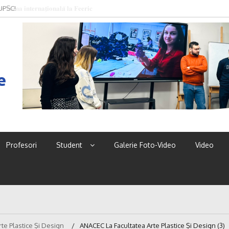
 UPSC!
e
Profesori
Student
Galerie Foto-Video
Video
te Plastice Și Design
ANACEC La Facultatea Arte Plastice Și Design (3)