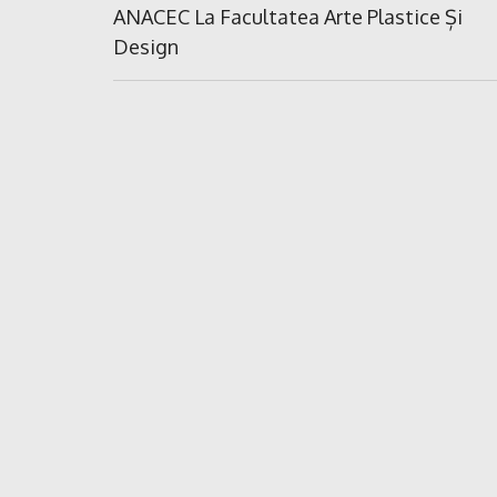
în
Previous
ANACEC La Facultatea Arte Plastice Și
Post:
Design
articole