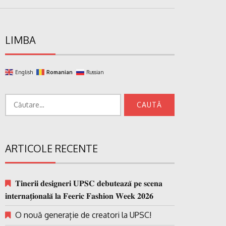
LIMBA
English
Romanian
Russian
Caută
după:
ARTICOLE RECENTE
𝐓𝐢𝐧𝐞𝐫𝐢𝐢 𝐝𝐞𝐬𝐢𝐠𝐧𝐞𝐫𝐢 𝐔𝐏𝐒𝐂 𝐝𝐞𝐛𝐮𝐭𝐞𝐚𝐳𝐚̆ 𝐩𝐞 𝐬𝐜𝐞𝐧𝐚
𝐢𝐧𝐭𝐞𝐫𝐧𝐚𝐭̗𝐢𝐨𝐧𝐚𝐥𝐚̆ 𝐥𝐚 𝐅𝐞𝐞𝐫𝐢𝐜 𝐅𝐚𝐬𝐡𝐢𝐨𝐧 𝐖𝐞𝐞𝐤 𝟐𝟎𝟐𝟔
O nouă generație de creatori la UPSC!