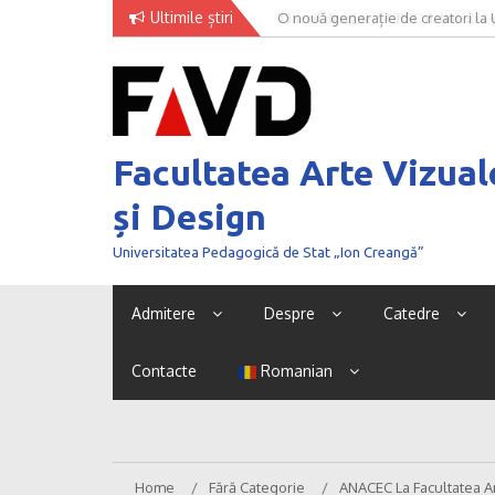
Skip
Ultimile știri
O nouă generație de creatori la
to
content
Facultatea Arte Vizual
și Design
Universitatea Pedagogică de Stat „Ion Creangă”
Admitere
Despre
Catedre
Contacte
Romanian
Home
Fără Categorie
ANACEC La Facultatea Ar