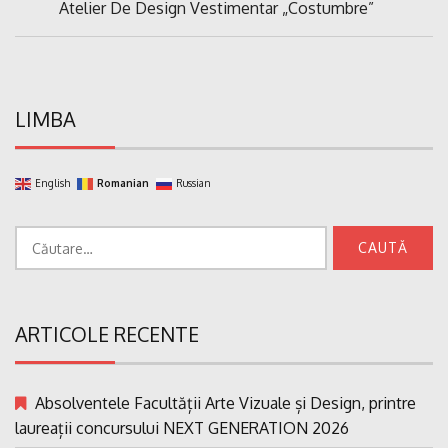
Previous
Atelier De Design Vestimentar „Costumbre”
articole
Post:
LIMBA
English
Romanian
Russian
Caută
după:
ARTICOLE RECENTE
Absolventele Facultății Arte Vizuale și Design, printre
laureații concursului NEXT GENERATION 2026