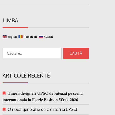
LIMBA
English
Romanian
Russian
Caută
după:
ARTICOLE RECENTE
𝐓𝐢𝐧𝐞𝐫𝐢𝐢 𝐝𝐞𝐬𝐢𝐠𝐧𝐞𝐫𝐢 𝐔𝐏𝐒𝐂 𝐝𝐞𝐛𝐮𝐭𝐞𝐚𝐳𝐚̆ 𝐩𝐞 𝐬𝐜𝐞𝐧𝐚
𝐢𝐧𝐭𝐞𝐫𝐧𝐚𝐭̗𝐢𝐨𝐧𝐚𝐥𝐚̆ 𝐥𝐚 𝐅𝐞𝐞𝐫𝐢𝐜 𝐅𝐚𝐬𝐡𝐢𝐨𝐧 𝐖𝐞𝐞𝐤 𝟐𝟎𝟐𝟔
O nouă generație de creatori la UPSC!