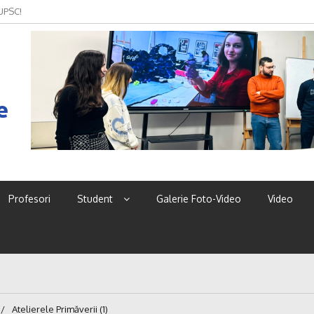
 UPSC!
e
Profesori
Student
Galerie Foto-Video
Video
Atelierele Primăverii (1)