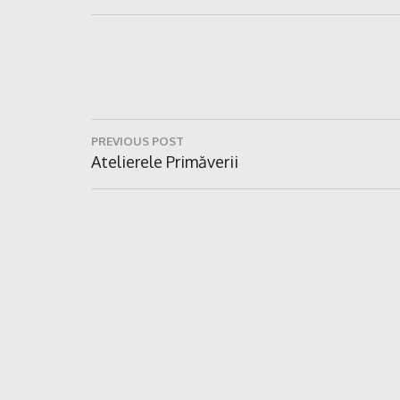
Navigare
PREVIOUS POST
în
Previous
Atelierele Primăverii
Post:
articole