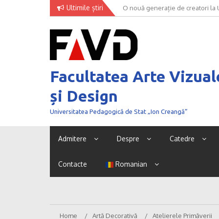
Skip
Ultimile știri
O nouă generație de creatori la
to
content
Facultatea Arte Vizual
și Design
Universitatea Pedagogică de Stat „Ion Creangă”
Admitere
Despre
Catedre
Contacte
Romanian
Home
Artă Decorativă
Atelierele Primăverii