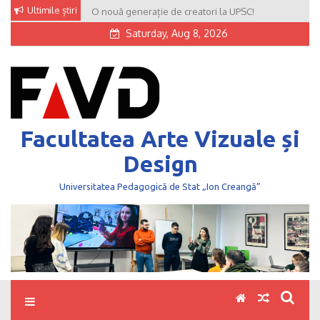
Skip
Ultimile știri
O nouă generație de creatori la UPSC!
to
Saturday, Aug 8, 2026
content
Facultatea Arte Vizuale și
Design
Universitatea Pedagogică de Stat „Ion Creangă”