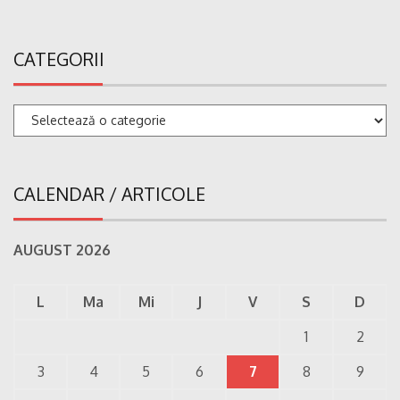
CATEGORII
Categorii
CALENDAR / ARTICOLE
AUGUST 2026
L
Ma
Mi
J
V
S
D
1
2
3
4
5
6
7
8
9