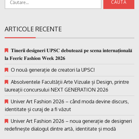
după:
ARTICOLE RECENTE
𝐓𝐢𝐧𝐞𝐫𝐢𝐢 𝐝𝐞𝐬𝐢𝐠𝐧𝐞𝐫𝐢 𝐔𝐏𝐒𝐂 𝐝𝐞𝐛𝐮𝐭𝐞𝐚𝐳𝐚̆ 𝐩𝐞 𝐬𝐜𝐞𝐧𝐚 𝐢𝐧𝐭𝐞𝐫𝐧𝐚𝐭̗𝐢𝐨𝐧𝐚𝐥𝐚̆
𝐥𝐚 𝐅𝐞𝐞𝐫𝐢𝐜 𝐅𝐚𝐬𝐡𝐢𝐨𝐧 𝐖𝐞𝐞𝐤 𝟐𝟎𝟐𝟔
O nouă generație de creatori la UPSC!
Absolventele Facultății Arte Vizuale și Design, printre
laureații concursului NEXT GENERATION 2026
Univer Art Fashion 2026 – când moda devine discurs,
identitate și curaj de a fi văzut
Univer Art Fashion 2026 – noua generație de designeri
redefinește dialogul dintre artă, identitate și modă