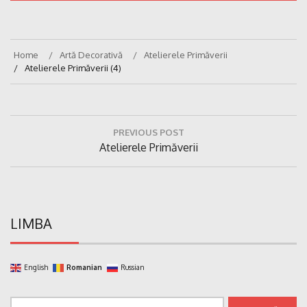
Home
Artă Decorativă
Atelierele Primăverii
Atelierele Primăverii (4)
Navigare
PREVIOUS POST
în
Previous
Atelierele Primăverii
articole
Post:
LIMBA
English
Romanian
Russian
Caută