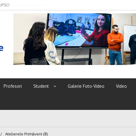
 UPSC!
e
Profesori
Student
Galerie Foto-Video
Video
Atelierele Primăverii (8)