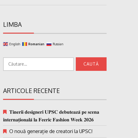
LIMBA
English
Romanian
Russian
Caută
după:
ARTICOLE RECENTE
𝐓𝐢𝐧𝐞𝐫𝐢𝐢 𝐝𝐞𝐬𝐢𝐠𝐧𝐞𝐫𝐢 𝐔𝐏𝐒𝐂 𝐝𝐞𝐛𝐮𝐭𝐞𝐚𝐳𝐚̆ 𝐩𝐞 𝐬𝐜𝐞𝐧𝐚
𝐢𝐧𝐭𝐞𝐫𝐧𝐚𝐭̗𝐢𝐨𝐧𝐚𝐥𝐚̆ 𝐥𝐚 𝐅𝐞𝐞𝐫𝐢𝐜 𝐅𝐚𝐬𝐡𝐢𝐨𝐧 𝐖𝐞𝐞𝐤 𝟐𝟎𝟐𝟔
O nouă generație de creatori la UPSC!