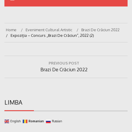
Home
Eveniment Cultural Artistic
Brazi De Crăciun 2022
Expoziția – Concurs „Brazi De Crăciun”, 2022 (2)
Navigare
PREVIOUS POST
în
Previous
Brazi De Crăciun 2022
articole
Post:
LIMBA
English
Romanian
Russian