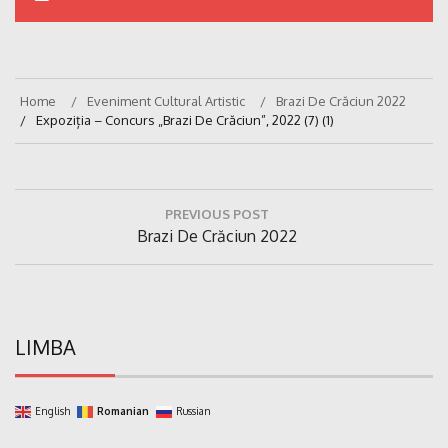
Home
Eveniment Cultural Artistic
Brazi De Crăciun 2022
Expoziția – Concurs „Brazi De Crăciun”, 2022 (7) (1)
Navigare
PREVIOUS POST
în
Previous
Brazi De Crăciun 2022
articole
Post:
LIMBA
English
Romanian
Russian