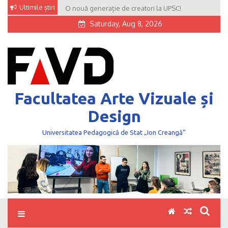
Skip
Ultimile știri
O nouă generație de creatori la UPSC!
to
Saturday, Aug 8, 2026
content
Facultatea Arte Vizuale și
Design
Universitatea Pedagogică de Stat „Ion Creangă”