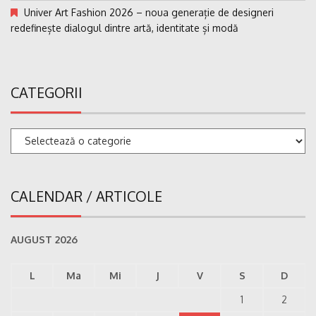
Univer Art Fashion 2026 – noua generație de designeri
redefinește dialogul dintre artă, identitate și modă
CATEGORII
Categorii
CALENDAR / ARTICOLE
AUGUST 2026
L
Ma
Mi
J
V
S
D
1
2