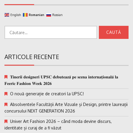
English
Romanian
Russian
Caută
după:
ARTICOLE RECENTE
𝐓𝐢𝐧𝐞𝐫𝐢𝐢 𝐝𝐞𝐬𝐢𝐠𝐧𝐞𝐫𝐢 𝐔𝐏𝐒𝐂 𝐝𝐞𝐛𝐮𝐭𝐞𝐚𝐳𝐚̆ 𝐩𝐞 𝐬𝐜𝐞𝐧𝐚 𝐢𝐧𝐭𝐞𝐫𝐧𝐚𝐭̗𝐢𝐨𝐧𝐚𝐥𝐚̆ 𝐥𝐚
𝐅𝐞𝐞𝐫𝐢𝐜 𝐅𝐚𝐬𝐡𝐢𝐨𝐧 𝐖𝐞𝐞𝐤 𝟐𝟎𝟐𝟔
O nouă generație de creatori la UPSC!
Absolventele Facultății Arte Vizuale și Design, printre laureații
concursului NEXT GENERATION 2026
Univer Art Fashion 2026 – când moda devine discurs,
identitate și curaj de a fi văzut