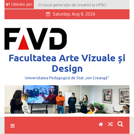
Skip
Ultimile știri
O nouă generație de creatori la UPSC!
to
Saturday, Aug 8, 2026
content
Facultatea Arte Vizuale și
Design
Universitatea Pedagogică de Stat „Ion Creangă”