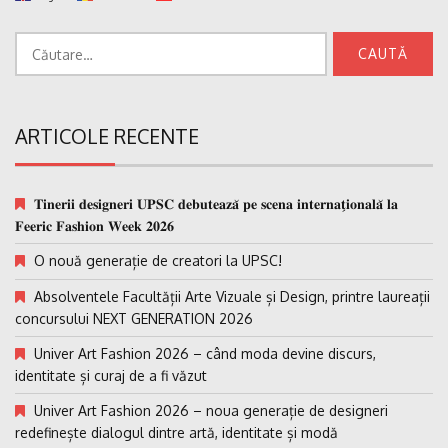
Caută
după:
ARTICOLE RECENTE
𝐓𝐢𝐧𝐞𝐫𝐢𝐢 𝐝𝐞𝐬𝐢𝐠𝐧𝐞𝐫𝐢 𝐔𝐏𝐒𝐂 𝐝𝐞𝐛𝐮𝐭𝐞𝐚𝐳𝐚̆ 𝐩𝐞 𝐬𝐜𝐞𝐧𝐚 𝐢𝐧𝐭𝐞𝐫𝐧𝐚𝐭̗𝐢𝐨𝐧𝐚𝐥𝐚̆ 𝐥𝐚
𝐅𝐞𝐞𝐫𝐢𝐜 𝐅𝐚𝐬𝐡𝐢𝐨𝐧 𝐖𝐞𝐞𝐤 𝟐𝟎𝟐𝟔
O nouă generație de creatori la UPSC!
Absolventele Facultății Arte Vizuale și Design, printre laureații
concursului NEXT GENERATION 2026
Univer Art Fashion 2026 – când moda devine discurs,
identitate și curaj de a fi văzut
Univer Art Fashion 2026 – noua generație de designeri
redefinește dialogul dintre artă, identitate și modă