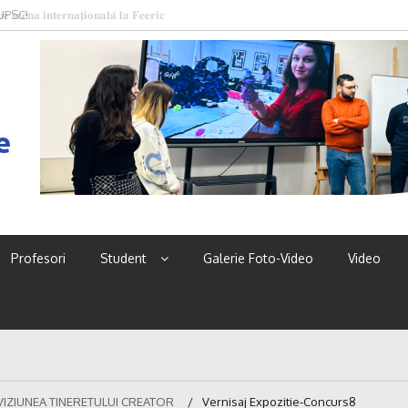
 UPSC!
e
Profesori
Student
Galerie Foto-Video
Video
N VIZIUNEA TINERETULUI CREATOR
Vernisaj Expozitie-Concurs8