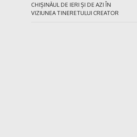
în
Previous
CHIȘINĂUL DE IERI ȘI DE AZI ÎN
Post:
VIZIUNEA TINERETULUI CREATOR
articole