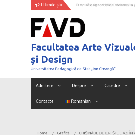
Skip
Ultimile știri
O nouă generație de creatori la
to
content
Facultatea Arte Vizual
și Design
Universitatea Pedagogică de Stat „Ion Creangă”
Admitere
Despre
Catedre
Contacte
Romanian
Home
Grafică
CHIȘINĂUL DE IERI ȘI DE AZI Î