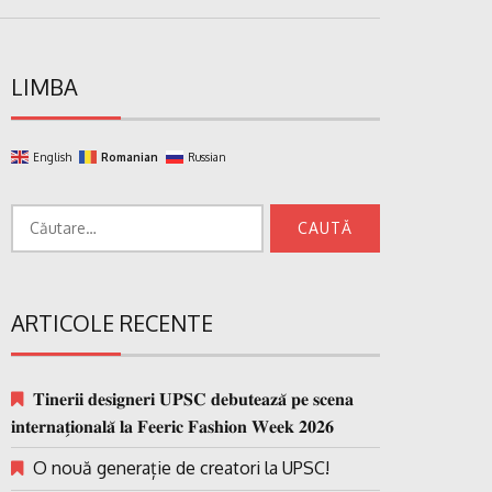
LIMBA
English
Romanian
Russian
Caută
după:
ARTICOLE RECENTE
𝐓𝐢𝐧𝐞𝐫𝐢𝐢 𝐝𝐞𝐬𝐢𝐠𝐧𝐞𝐫𝐢 𝐔𝐏𝐒𝐂 𝐝𝐞𝐛𝐮𝐭𝐞𝐚𝐳𝐚̆ 𝐩𝐞 𝐬𝐜𝐞𝐧𝐚
𝐢𝐧𝐭𝐞𝐫𝐧𝐚𝐭̗𝐢𝐨𝐧𝐚𝐥𝐚̆ 𝐥𝐚 𝐅𝐞𝐞𝐫𝐢𝐜 𝐅𝐚𝐬𝐡𝐢𝐨𝐧 𝐖𝐞𝐞𝐤 𝟐𝟎𝟐𝟔
O nouă generație de creatori la UPSC!