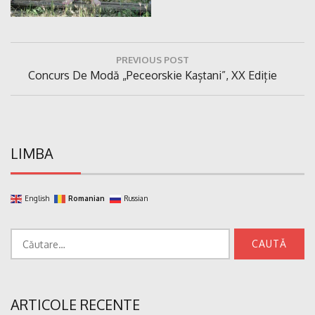
Navigare
PREVIOUS POST
în
Previous
Concurs De Modă „Peceorskie Kaștani”, XX Ediție
articole
Post:
LIMBA
English
Romanian
Russian
Caută
după:
ARTICOLE RECENTE