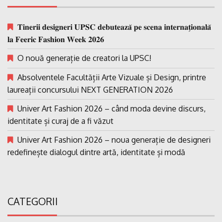
𝐓𝐢𝐧𝐞𝐫𝐢𝐢 𝐝𝐞𝐬𝐢𝐠𝐧𝐞𝐫𝐢 𝐔𝐏𝐒𝐂 𝐝𝐞𝐛𝐮𝐭𝐞𝐚𝐳𝐚̆ 𝐩𝐞 𝐬𝐜𝐞𝐧𝐚 𝐢𝐧𝐭𝐞𝐫𝐧𝐚𝐭̗𝐢𝐨𝐧𝐚𝐥𝐚̆
𝐥𝐚 𝐅𝐞𝐞𝐫𝐢𝐜 𝐅𝐚𝐬𝐡𝐢𝐨𝐧 𝐖𝐞𝐞𝐤 𝟐𝟎𝟐𝟔
O nouă generație de creatori la UPSC!
Absolventele Facultății Arte Vizuale și Design, printre
laureații concursului NEXT GENERATION 2026
Univer Art Fashion 2026 – când moda devine discurs,
identitate și curaj de a fi văzut
Univer Art Fashion 2026 – noua generație de designeri
redefinește dialogul dintre artă, identitate și modă
CATEGORII