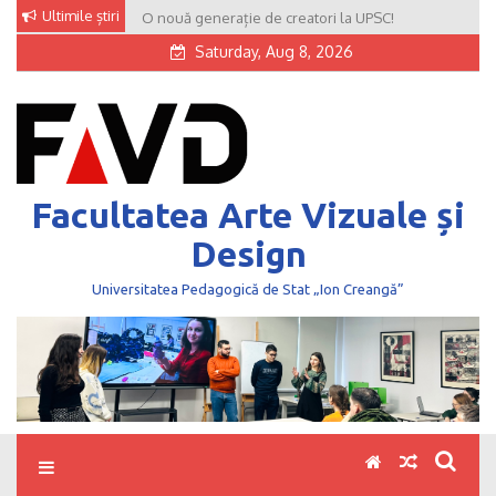
Skip
Ultimile știri
O nouă generație de creatori la UPSC!
to
Saturday, Aug 8, 2026
content
Facultatea Arte Vizuale și
Design
Universitatea Pedagogică de Stat „Ion Creangă”