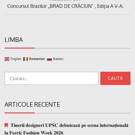
în
Previous
Concursul Brazilor „BRAD DE CRĂCIUN” , Ediția A V-A.
articole
Post:
LIMBA
English
Romanian
Russian
Caută
după:
ARTICOLE RECENTE
𝐓𝐢𝐧𝐞𝐫𝐢𝐢 𝐝𝐞𝐬𝐢𝐠𝐧𝐞𝐫𝐢 𝐔𝐏𝐒𝐂 𝐝𝐞𝐛𝐮𝐭𝐞𝐚𝐳𝐚̆ 𝐩𝐞 𝐬𝐜𝐞𝐧𝐚 𝐢𝐧𝐭𝐞𝐫𝐧𝐚𝐭̗𝐢𝐨𝐧𝐚𝐥𝐚̆
𝐥𝐚 𝐅𝐞𝐞𝐫𝐢𝐜 𝐅𝐚𝐬𝐡𝐢𝐨𝐧 𝐖𝐞𝐞𝐤 𝟐𝟎𝟐𝟔