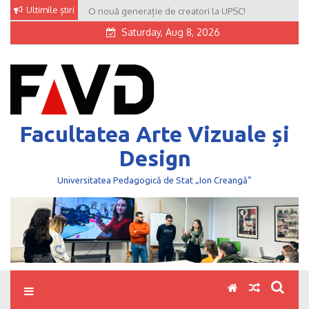
Skip
Ultimile știri
O nouă generație de creatori la UPSC!
to
Saturday, Aug 8, 2026
content
Facultatea Arte Vizuale și
Design
Universitatea Pedagogică de Stat „Ion Creangă”