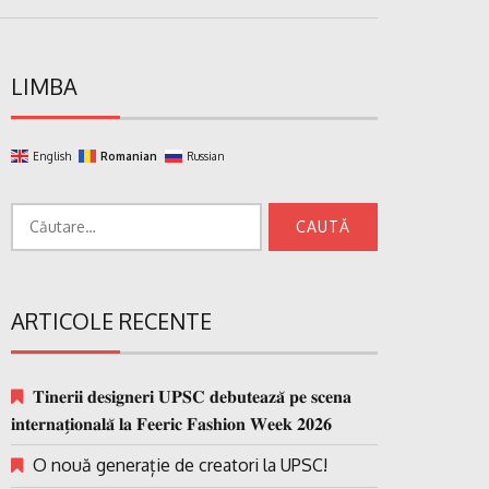
LIMBA
English
Romanian
Russian
Caută
după:
ARTICOLE RECENTE
𝐓𝐢𝐧𝐞𝐫𝐢𝐢 𝐝𝐞𝐬𝐢𝐠𝐧𝐞𝐫𝐢 𝐔𝐏𝐒𝐂 𝐝𝐞𝐛𝐮𝐭𝐞𝐚𝐳𝐚̆ 𝐩𝐞 𝐬𝐜𝐞𝐧𝐚
𝐢𝐧𝐭𝐞𝐫𝐧𝐚𝐭̗𝐢𝐨𝐧𝐚𝐥𝐚̆ 𝐥𝐚 𝐅𝐞𝐞𝐫𝐢𝐜 𝐅𝐚𝐬𝐡𝐢𝐨𝐧 𝐖𝐞𝐞𝐤 𝟐𝟎𝟐𝟔
O nouă generație de creatori la UPSC!