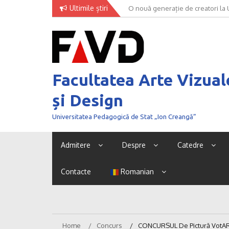
Skip
Ultimile știri
O nouă generație de creatori la
to
content
Facultatea Arte Vizual
și Design
Universitatea Pedagogică de Stat „Ion Creangă”
Admitere
Despre
Catedre
Contacte
Romanian
Home
Concurs
CONCURSUL De Pictură VotART