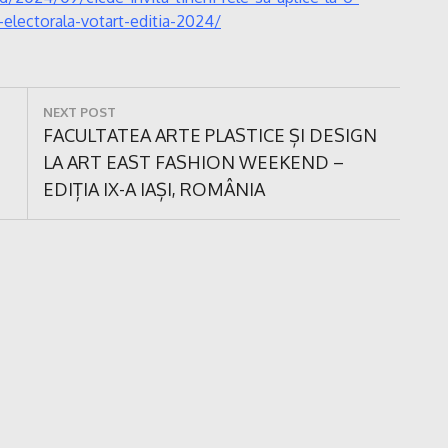
-electorala-votart-editia-2024/
NEXT POST
Next
FACULTATEA ARTE PLASTICE ȘI DESIGN
Post:
LA ART EAST FASHION WEEKEND –
EDIȚIA IX-A IAȘI, ROMÂNIA