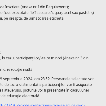
 de înscriere (Anexa nr. 1 din Regulament);
 au fost executate fie în acuarelă, guaș, acril sau pastel, și
rii, pe dreapta, de următoarea etichetă:
;
, în cazul participanților/-telor minori (Anexa nr. 3 din
nic, rezoluție înaltă.
29 septembrie 2024, ora 23:59. Persoanele selectate vor
e de lucru și alimentația participanților vor fi asigurate
a atelierului, picturile vor fi prezentate în cadrul unei
or de educație electorală.
d/2024/09/cicde-invita-tinerii-rele-sa-aplice-la-o-