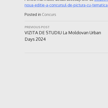
noua-editie-a-concursul-de-pictura-cu-tematica
Posted in
Concurs
Navigare
PREVIOUS POST
în
Previous
VIZITA DE STUDIU La Moldovan Urban
Post:
Days 2024
articole