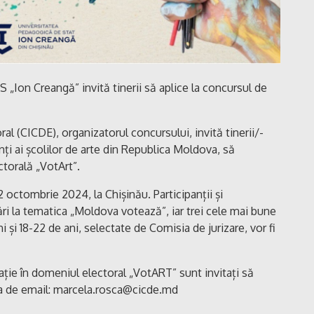
n Creangă” invită tinerii să aplice la concursul de
al (CICDE), organizatorul concursului, invită tinerii/-
anți ai școlilor de arte din Republica Moldova, să
ctorală „VotArt”.
 octombrie 2024, la Chișinău. Participanții și
crări la tematica „Moldova votează”, iar trei cele mai bune
ni și 18-22 de ani, selectate de Comisia de jurizare, vor fi
eație în domeniul electoral „VotART” sunt invitați să
esa de email: marcela.rosca@cicde.md