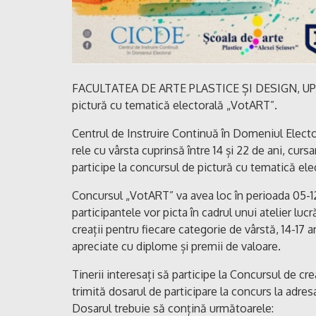
FACULTATEA DE ARTE PLASTICE ȘI DESIGN, UPS „Io
pictură cu tematică electorală „VotART”.
Centrul de Instruire Continuă în Domeniul Elector
rele cu vârsta cuprinsă între 14 și 22 de ani, curs
participe la concursul de pictură cu tematică ele
Concursul „VotART” va avea loc în perioada 05-12
participantele vor picta în cadrul unui atelier lu
creații pentru fiecare categorie de vârstă, 14-17 a
apreciate cu diplome și premii de valoare.
Tinerii interesați să participe la Concursul de cr
trimită dosarul de participare la concurs la adr
Dosarul trebuie să conțină următoarele: