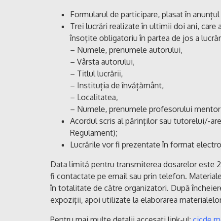
Formularul de participare, plasat în anunțul
Trei lucrări realizate în ultimii doi ani, care
însoțite obligatoriu în partea de jos a lucră
– Numele, prenumele autorului,
– Vârsta autorului,
– Titlul lucrării,
– Instituția de învățământ,
– Localitatea,
– Numele, prenumele profesorului mentor
Acordul scris al părinților sau tutorelui/-are
Regulament);
Lucrările vor fi prezentate în format electro
Data limită pentru transmiterea dosarelor este 
fi contactate pe email sau prin telefon. Materialel
în totalitate de către organizatori. După încheiere
expoziții, apoi utilizate la elaborarea materialel
Pentru mai multe detalii accesați link-ul:
cicde.m