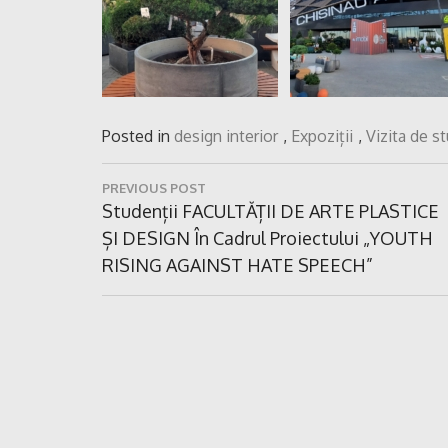
Posted in
design interior
,
Expoziții
,
Vizita de s
Navigare
PREVIOUS POST
în
Previous
Studenții FACULTĂȚII DE ARTE PLASTICE
Post:
ȘI DESIGN În Cadrul Proiectului „YOUTH
articole
RISING AGAINST HATE SPEECH”