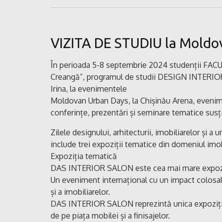
VIZITA DE STUDIU la Moldo
În perioada 5-8 septembrie 2024 studenții FA
Creangă”, programul de studii DESIGN INTERIOR, au
Irina, la evenimentele
Moldovan Urban Days, la Chișinău Arena, evenime
conferințe, prezentări și seminare tematice susț
Zilele designului, arhitecturii, imobiliarelor și 
include trei expoziții tematice din domeniul imobili
Expoziția tematică
DAS INTERIOR SALON este cea mai mare expoziți
Un eveniment internațional cu un impact colosal î
și a imobiliarelor.
DAS INTERIOR SALON reprezintă unica expoziție
de pe piața mobilei și a finisajelor.