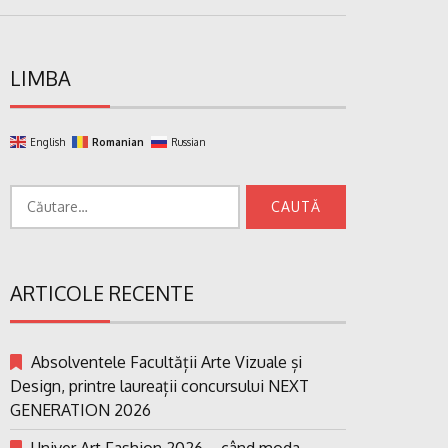
LIMBA
English
Romanian
Russian
Caută
după:
ARTICOLE RECENTE
Absolventele Facultății Arte Vizuale și
Design, printre laureații concursului NEXT
GENERATION 2026
Univer Art Fashion 2026 – când moda