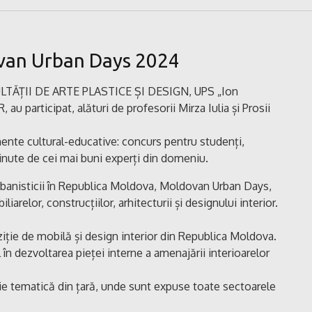
van Urban Days 2024
CULTĂȚII DE ARTE PLASTICE ȘI DESIGN, UPS „Ion
 participat, alături de profesorii Mirza Iulia și Prosii
nte cultural-educative: concurs pentru studenți,
inute de cei mai buni experți din domeniu.
a urbanisticii în Republica Moldova, Moldovan Urban Days,
arelor, construcțiilor, arhitecturii și designului interior.
e de mobilă și design interior din Republica Moldova.
n dezvoltarea pieței interne a amenajării interioarelor
 tematică din țară, unde sunt expuse toate sectoarele