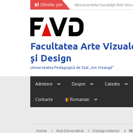
Skip
Ultimile știri
Absolventele Facultății Arte Vizua
Univer Art Fashion 2026 – când m
to
concursului NEXT GENERATION 
curaj de a fi văzut
content
Facultatea Arte Vizual
și Design
Universitatea Pedagogică de Stat „Ion Creangă”
Admitere
Despre
Catedre
Contacte
Romanian
Home
Artă Decorativă
Design Interior
VI