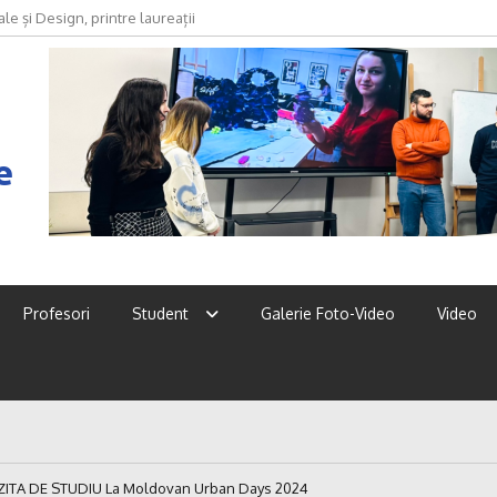
le și Design, printre laureații
oda devine discurs, identitate și
2026
e
Profesori
Student
Galerie Foto-Video
Video
ZITA DE STUDIU La Moldovan Urban Days 2024