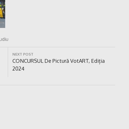
tudiu
NEXT POST
Next
CONCURSUL De Pictură VotART, Ediția
Post:
2024