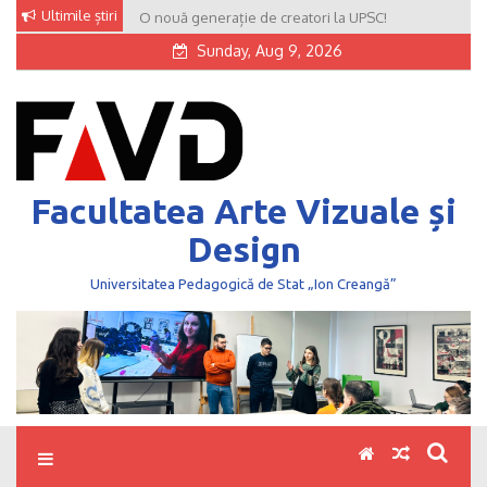
Skip
Ultimile știri
O nouă generație de creatori la UPSC!
to
Sunday, Aug 9, 2026
content
Facultatea Arte Vizuale și
Design
Universitatea Pedagogică de Stat „Ion Creangă”