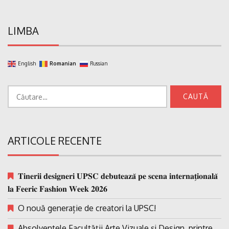
LIMBA
English
Romanian
Russian
Caută
după:
ARTICOLE RECENTE
𝐓𝐢𝐧𝐞𝐫𝐢𝐢 𝐝𝐞𝐬𝐢𝐠𝐧𝐞𝐫𝐢 𝐔𝐏𝐒𝐂 𝐝𝐞𝐛𝐮𝐭𝐞𝐚𝐳𝐚̆ 𝐩𝐞 𝐬𝐜𝐞𝐧𝐚 𝐢𝐧𝐭𝐞𝐫𝐧𝐚𝐭̗𝐢𝐨𝐧𝐚𝐥𝐚̆
𝐥𝐚 𝐅𝐞𝐞𝐫𝐢𝐜 𝐅𝐚𝐬𝐡𝐢𝐨𝐧 𝐖𝐞𝐞𝐤 𝟐𝟎𝟐𝟔
O nouă generație de creatori la UPSC!
Absolventele Facultății Arte Vizuale și Design, printre