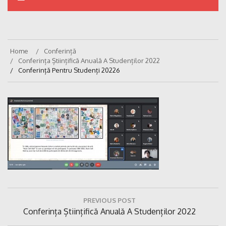
Home
Conferință
Conferința Științifică Anuală A Studenților 2022
Conferință Pentru Studenți 20226
Navigare
PREVIOUS POST
în
Previous
Conferința Științifică Anuală A Studenților 2022
articole
Post: