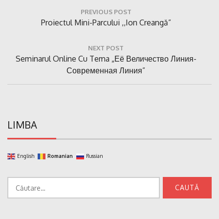
Navigare
PREVIOUS POST
în
Previous
Proiectul Mini-Parcului ,,Ion Creangă”
articole
Post:
NEXT POST
Next
Seminarul Online Cu Tema „Её Величество Линия-
Post:
Современная Линия”
LIMBA
English
Romanian
Russian
Caută
după: