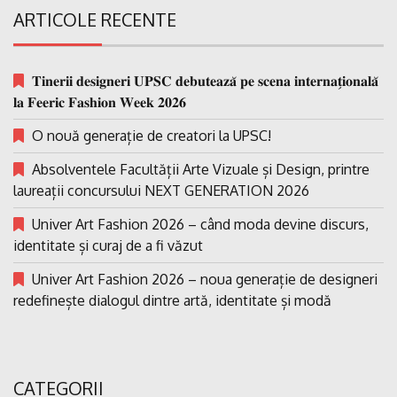
ARTICOLE RECENTE
𝐓𝐢𝐧𝐞𝐫𝐢𝐢 𝐝𝐞𝐬𝐢𝐠𝐧𝐞𝐫𝐢 𝐔𝐏𝐒𝐂 𝐝𝐞𝐛𝐮𝐭𝐞𝐚𝐳𝐚̆ 𝐩𝐞 𝐬𝐜𝐞𝐧𝐚 𝐢𝐧𝐭𝐞𝐫𝐧𝐚𝐭̗𝐢𝐨𝐧𝐚𝐥𝐚̆
𝐥𝐚 𝐅𝐞𝐞𝐫𝐢𝐜 𝐅𝐚𝐬𝐡𝐢𝐨𝐧 𝐖𝐞𝐞𝐤 𝟐𝟎𝟐𝟔
O nouă generație de creatori la UPSC!
Absolventele Facultății Arte Vizuale și Design, printre
laureații concursului NEXT GENERATION 2026
Univer Art Fashion 2026 – când moda devine discurs,
identitate și curaj de a fi văzut
Univer Art Fashion 2026 – noua generație de designeri
redefinește dialogul dintre artă, identitate și modă
CATEGORII