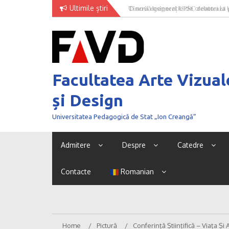
Skip
Ultimile știri
O nouă generație de creatori la
to
content
Facultatea Arte Vizual
și Design
Universitatea Pedagogică de Stat „Ion Creangă”
Admitere
Despre
Catedre
Contacte
Romanian
Home
Pictură
Conferință Științifică – Viața Ș