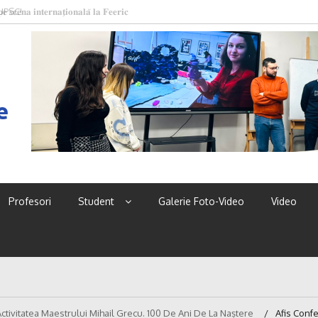
 UPSC!
e
Profesori
Student
Galerie Foto-Video
Video
i Activitatea Maestrului Mihail Grecu. 100 De Ani De La Naștere
Afis Confe