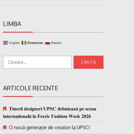
LIMBA
English
Romanian
Russian
Caută
după:
ARTICOLE RECENTE
𝐓𝐢𝐧𝐞𝐫𝐢𝐢 𝐝𝐞𝐬𝐢𝐠𝐧𝐞𝐫𝐢 𝐔𝐏𝐒𝐂 𝐝𝐞𝐛𝐮𝐭𝐞𝐚𝐳𝐚̆ 𝐩𝐞 𝐬𝐜𝐞𝐧𝐚
𝐢𝐧𝐭𝐞𝐫𝐧𝐚𝐭̗𝐢𝐨𝐧𝐚𝐥𝐚̆ 𝐥𝐚 𝐅𝐞𝐞𝐫𝐢𝐜 𝐅𝐚𝐬𝐡𝐢𝐨𝐧 𝐖𝐞𝐞𝐤 𝟐𝟎𝟐𝟔
O nouă generație de creatori la UPSC!