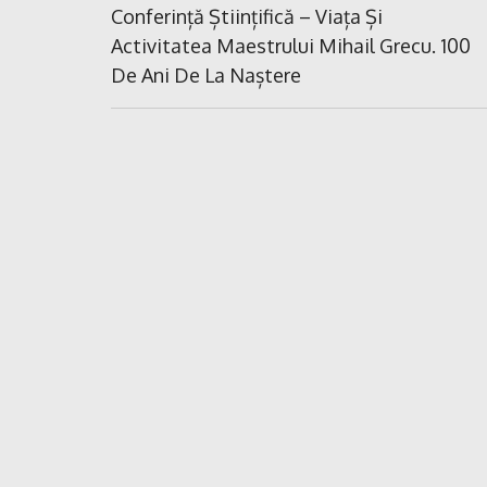
în
Previous
Conferință Științifică – Viața Și
Post:
Activitatea Maestrului Mihail Grecu. 100
articole
De Ani De La Naștere