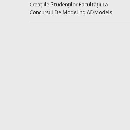
în
Previous
Creațiile Studenților Facultății La
Post:
Concursul De Modeling ADModels
articole