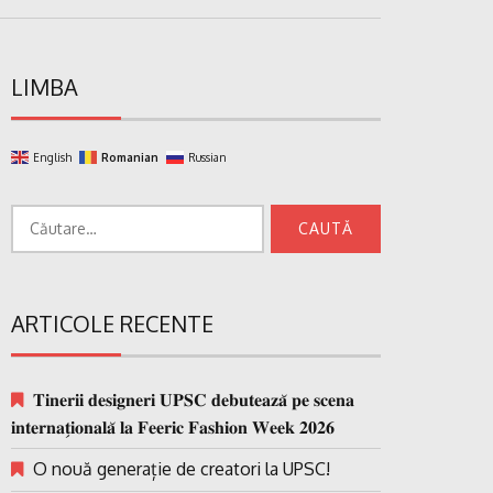
LIMBA
English
Romanian
Russian
Caută
după:
ARTICOLE RECENTE
𝐓𝐢𝐧𝐞𝐫𝐢𝐢 𝐝𝐞𝐬𝐢𝐠𝐧𝐞𝐫𝐢 𝐔𝐏𝐒𝐂 𝐝𝐞𝐛𝐮𝐭𝐞𝐚𝐳𝐚̆ 𝐩𝐞 𝐬𝐜𝐞𝐧𝐚
𝐢𝐧𝐭𝐞𝐫𝐧𝐚𝐭̗𝐢𝐨𝐧𝐚𝐥𝐚̆ 𝐥𝐚 𝐅𝐞𝐞𝐫𝐢𝐜 𝐅𝐚𝐬𝐡𝐢𝐨𝐧 𝐖𝐞𝐞𝐤 𝟐𝟎𝟐𝟔
O nouă generație de creatori la UPSC!