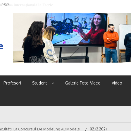
 UPSC!
e
Profesori
Student
Galerie Foto-Video
Video
 Facultății La Concursul De Modeling ADModels
02.12.2021