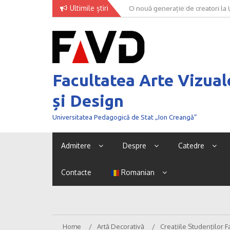
Skip
Ultimile știri
O nouă generație de creatori la
to
content
Facultatea Arte Vizual
și Design
Universitatea Pedagogică de Stat „Ion Creangă”
Admitere
Despre
Catedre
Contacte
Romanian
Home
Artă Decorativă
Creațiile Studenților