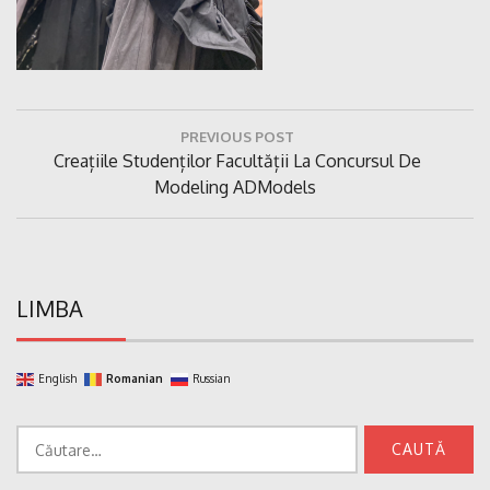
Navigare
PREVIOUS POST
în
Previous
Creațiile Studenților Facultății La Concursul De
articole
Post:
Modeling ADModels
LIMBA
English
Romanian
Russian
Caută
după: