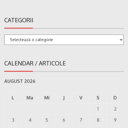
CATEGORII
Categorii
CALENDAR / ARTICOLE
AUGUST 2026
L
Ma
Mi
J
V
S
D
1
2
3
4
5
6
7
8
9