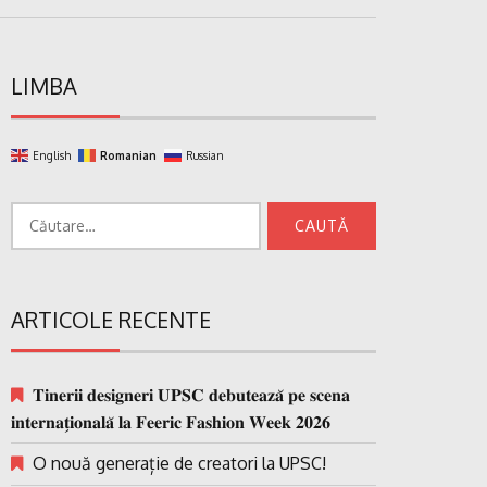
LIMBA
English
Romanian
Russian
Caută
după:
ARTICOLE RECENTE
𝐓𝐢𝐧𝐞𝐫𝐢𝐢 𝐝𝐞𝐬𝐢𝐠𝐧𝐞𝐫𝐢 𝐔𝐏𝐒𝐂 𝐝𝐞𝐛𝐮𝐭𝐞𝐚𝐳𝐚̆ 𝐩𝐞 𝐬𝐜𝐞𝐧𝐚
𝐢𝐧𝐭𝐞𝐫𝐧𝐚𝐭̗𝐢𝐨𝐧𝐚𝐥𝐚̆ 𝐥𝐚 𝐅𝐞𝐞𝐫𝐢𝐜 𝐅𝐚𝐬𝐡𝐢𝐨𝐧 𝐖𝐞𝐞𝐤 𝟐𝟎𝟐𝟔
O nouă generație de creatori la UPSC!