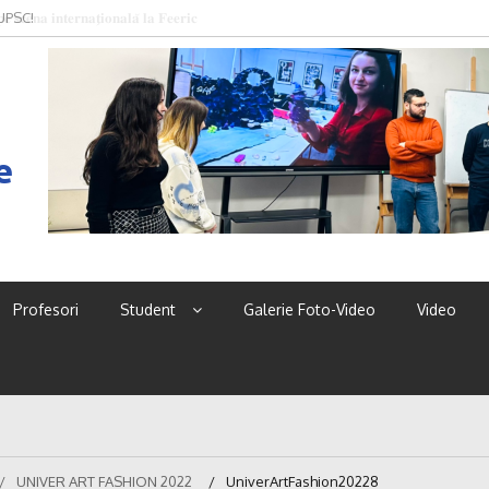
 UPSC!
e
Profesori
Student
Galerie Foto-Video
Video
UNIVER ART FASHION 2022
UniverArtFashion20228