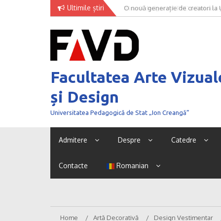
Skip
Ultimile știri
O nouă generație de creatori la
to
content
Facultatea Arte Vizual
și Design
Universitatea Pedagogică de Stat „Ion Creangă”
Admitere
Despre
Catedre
Contacte
Romanian
Home
Artă Decorativă
Design Vestimentar