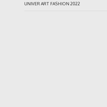
în
Previous
UNIVER ART FASHION 2022
Post:
articole