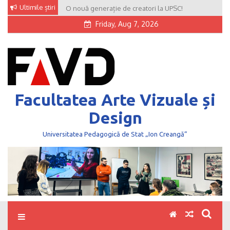
Skip
Ultimile știri
O nouă generație de creatori la UPSC!
to
Friday, Aug 7, 2026
content
Facultatea Arte Vizuale și
Design
Universitatea Pedagogică de Stat „Ion Creangă”