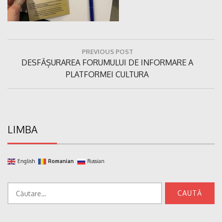
Navigare
PREVIOUS POST
în
Previous
DESFĂȘURAREA FORUMULUI DE INFORMARE A
articole
Post:
PLATFORMEI CULTURA
LIMBA
English
Romanian
Russian
Caută
după: