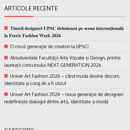
ARTICOLE RECENTE
𝐓𝐢𝐧𝐞𝐫𝐢𝐢 𝐝𝐞𝐬𝐢𝐠𝐧𝐞𝐫𝐢 𝐔𝐏𝐒𝐂 𝐝𝐞𝐛𝐮𝐭𝐞𝐚𝐳𝐚̆ 𝐩𝐞 𝐬𝐜𝐞𝐧𝐚 𝐢𝐧𝐭𝐞𝐫𝐧𝐚𝐭̗𝐢𝐨𝐧𝐚𝐥𝐚̆
𝐥𝐚 𝐅𝐞𝐞𝐫𝐢𝐜 𝐅𝐚𝐬𝐡𝐢𝐨𝐧 𝐖𝐞𝐞𝐤 𝟐𝟎𝟐𝟔
O nouă generație de creatori la UPSC!
Absolventele Facultății Arte Vizuale și Design, printre
laureații concursului NEXT GENERATION 2026
Univer Art Fashion 2026 – când moda devine discurs,
identitate și curaj de a fi văzut
Univer Art Fashion 2026 – noua generație de designeri
redefinește dialogul dintre artă, identitate și modă