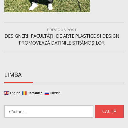
Navigare
PREVIOUS POST
în
Previous
DESIGNERII FACULTĂȚII DE ARTE PLASTICE SI DESIGN
articole
Post:
PROMOVEAZĂ DATINILE STRĂMOȘILOR
LIMBA
English
Romanian
Russian
Caută
după: