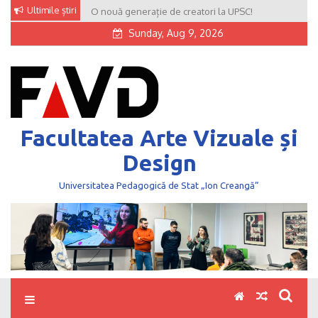
Skip
Ultimile știri
O nouă generație de creatori la UPSC!
to
Sunday, Aug 9, 2026
content
Facultatea Arte Vizuale și
Design
Universitatea Pedagogică de Stat „Ion Creangă”