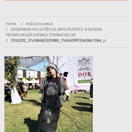
Home
Artă Decorativă
DESIGNERII FACULTĂȚII DE ARTE PLASTICE SI DESIGN
PROMOVEAZĂ DATINILE STRĂMOȘILOR
70512312_376586833011188_7541609972140867584_n