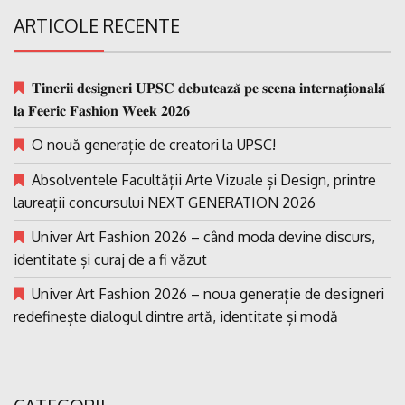
ARTICOLE RECENTE
𝐓𝐢𝐧𝐞𝐫𝐢𝐢 𝐝𝐞𝐬𝐢𝐠𝐧𝐞𝐫𝐢 𝐔𝐏𝐒𝐂 𝐝𝐞𝐛𝐮𝐭𝐞𝐚𝐳𝐚̆ 𝐩𝐞 𝐬𝐜𝐞𝐧𝐚 𝐢𝐧𝐭𝐞𝐫𝐧𝐚𝐭̗𝐢𝐨𝐧𝐚𝐥𝐚̆
𝐥𝐚 𝐅𝐞𝐞𝐫𝐢𝐜 𝐅𝐚𝐬𝐡𝐢𝐨𝐧 𝐖𝐞𝐞𝐤 𝟐𝟎𝟐𝟔
O nouă generație de creatori la UPSC!
Absolventele Facultății Arte Vizuale și Design, printre
laureații concursului NEXT GENERATION 2026
Univer Art Fashion 2026 – când moda devine discurs,
identitate și curaj de a fi văzut
Univer Art Fashion 2026 – noua generație de designeri
redefinește dialogul dintre artă, identitate și modă