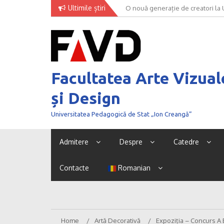
Skip
Ultimile știri
O nouă generație de creatori la
to
content
Facultatea Arte Vizual
și Design
Universitatea Pedagogică de Stat „Ion Creangă”
Admitere
Despre
Catedre
Contacte
Romanian
Home
Artă Decorativă
Expoziția – Concurs A B