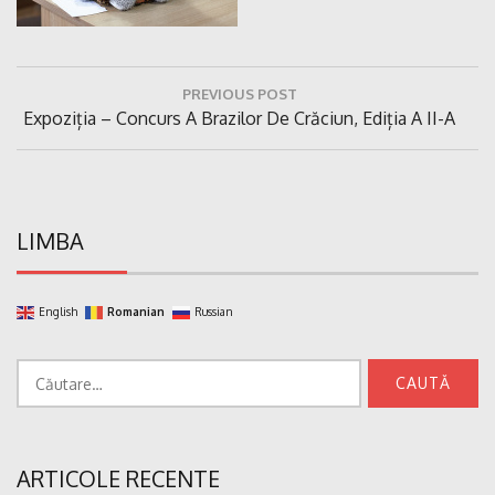
Navigare
PREVIOUS POST
în
Previous
Expoziția – Concurs A Brazilor De Crăciun, Ediția A II-A
articole
Post:
LIMBA
English
Romanian
Russian
Caută
după:
ARTICOLE RECENTE