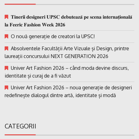
𝐓𝐢𝐧𝐞𝐫𝐢𝐢 𝐝𝐞𝐬𝐢𝐠𝐧𝐞𝐫𝐢 𝐔𝐏𝐒𝐂 𝐝𝐞𝐛𝐮𝐭𝐞𝐚𝐳𝐚̆ 𝐩𝐞 𝐬𝐜𝐞𝐧𝐚 𝐢𝐧𝐭𝐞𝐫𝐧𝐚𝐭̗𝐢𝐨𝐧𝐚𝐥𝐚̆
𝐥𝐚 𝐅𝐞𝐞𝐫𝐢𝐜 𝐅𝐚𝐬𝐡𝐢𝐨𝐧 𝐖𝐞𝐞𝐤 𝟐𝟎𝟐𝟔
O nouă generație de creatori la UPSC!
Absolventele Facultății Arte Vizuale și Design, printre
laureații concursului NEXT GENERATION 2026
Univer Art Fashion 2026 – când moda devine discurs,
identitate și curaj de a fi văzut
Univer Art Fashion 2026 – noua generație de designeri
redefinește dialogul dintre artă, identitate și modă
CATEGORII