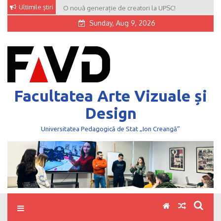
Skip
Ultimile știri
O nouă generație de creatori la UPSC!
to
Sunday, Aug 9, 2026
content
Facultatea Arte Vizuale și
Design
Universitatea Pedagogică de Stat „Ion Creangă”